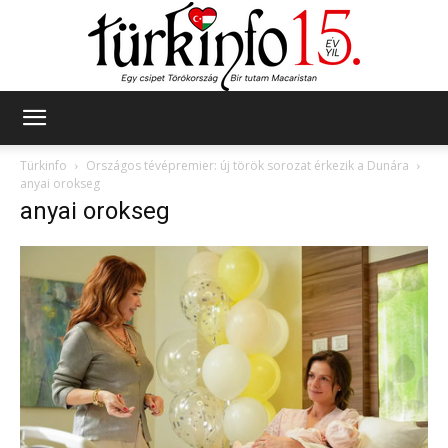
Türkinfo
Türkinfo
Országos tévépremier: új török sorozat érkezik a Dunára
anyai orokseg
anyai orokseg