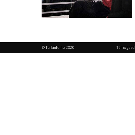
© Turkinfo.hu 2020
Támogasd a