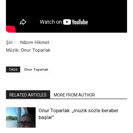
Şiir : Nâzım Hikmet
Müzik: Onur Toparlak
TAGS
Onur Toparlak
RELATED ARTICLES
MORE FROM AUTHOR
Onur Toparlak: „müzik sözle beraber
başlar”