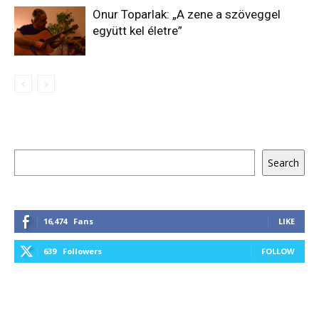
Onur Toparlak: „A zene a szöveggel
együtt kel életre”
Keresés
Search
16,474
Fans
LIKE
639
Followers
FOLLOW