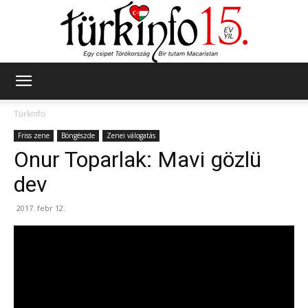
Türkinfo
Türkinfo
Friss zene
Böngészde
Zenei válogatás
Onur Toparlak: Mavi gözlü
dev
2017. febr 12.