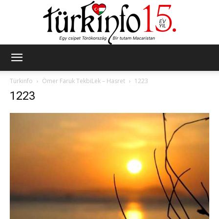
Türkinfo
Türkinfo
Ömer Faruk TekbiLek – Hasret
1223
1223