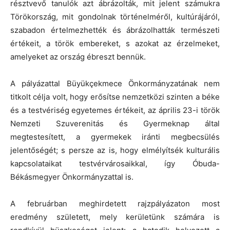
résztvevő tanulók azt ábrázolták, mit jelent számukra
Törökország, mit gondolnak történelméről, kultúrájáról,
szabadon értelmezhették és ábrázolhatták természeti
értékeit, a török embereket, s azokat az érzelmeket,
amelyeket az ország ébreszt bennük.
A pályázattal Büyükçekmece Önkormányzatának nem
titkolt célja volt, hogy erősítse nemzetközi szinten a béke
és a testvériség egyetemes értékeit, az április 23-i török
Nemzeti Szuverenitás és Gyermeknap által
megtestesített, a gyermekek iránti megbecsülés
jelentőségét; s persze az is, hogy elmélyítsék kulturális
kapcsolataikat testvérvárosaikkal, így Óbuda-
Békásmegyer Önkormányzattal is.
A februárban meghirdetett rajzpályázaton most
eredmény született, mely kerületünk számára is