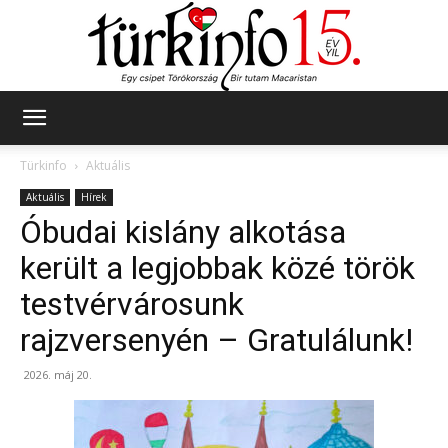
Türkinfo
Türkinfo
Aktuális
Aktuális
Hírek
Óbudai kislány alkotása
került a legjobbak közé török
testvérvárosunk
rajzversenyén – Gratulálunk!
2026. máj 20.