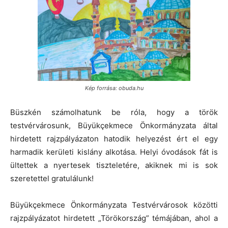
Kép forrása: obuda.hu
Büszkén számolhatunk be róla, hogy a török
testvérvárosunk, Büyükçekmece Önkormányzata által
hirdetett rajzpályázaton hatodik helyezést ért el egy
harmadik kerületi kislány alkotása. Helyi óvodások fát is
ültettek a nyertesek tiszteletére, akiknek mi is sok
szeretettel gratulálunk!
Büyükçekmece Önkormányzata Testvérvárosok közötti
rajzpályázatot hirdetett „Törökország” témájában, ahol a