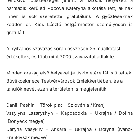
rendkívül büszkeséget jelent: a hatodik helyezett a
harmadik kerületi Popova Kateryna alkotása lett, akinek
innen is sok szeretettel gratulálunk! A győzteseknek
kedden dr. Kiss László polgármester személyesen is
gratulált.
A nyilvános szavazás során összesen 25 műalkotást
értékeltek, és több mint 2000 szavazatot adtak le.
Minden ország első helyezettje tiszteletére fát is ültettek
Büyükçekmece Testvérvárosok Emlékkertjében, és a
tanulók nevét ezen a területen is megjelenítik.
Daniil Pashin – Török piac – Szlovénia / Kranj
Vasylyna Lazaryshyn – Kappadókia – Ukrajna / Dolina
(Donyeck megye)
Daryna Vasykliv – Ankara – Ukrajna / Dolyna (Ivano-
Frankivszk megye)