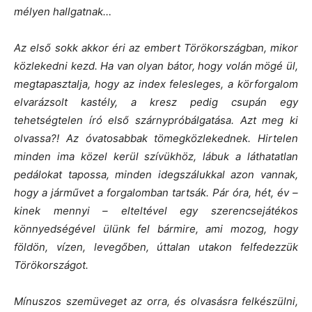
mélyen hallgatnak…
Az első sokk akkor éri az embert Törökországban, mikor
közlekedni kezd. Ha van olyan bátor, hogy volán mögé ül,
megtapasztalja, hogy az index felesleges, a körforgalom
elvarázsolt kastély, a kresz pedig csupán egy
tehetségtelen író első szárnypróbálgatása. Azt meg ki
olvassa?!
Az óvatosabbak tömegközlekednek. Hirtelen
minden ima közel kerül szívükhöz, lábuk a láthatatlan
pedálokat tapossa, minden idegszálukkal azon vannak,
hogy a járművet a forgalomban tartsák. Pár óra, hét, év –
kinek mennyi – elteltével egy szerencsejátékos
könnyedségével ülünk fel bármire, ami mozog, hogy
földön, vízen, levegőben, úttalan utakon felfedezzük
Törökországot.
Mínuszos szemüveget az orra, és olvasásra felkészülni,