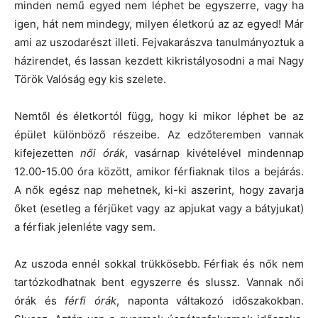
minden nemű egyed nem léphet be egyszerre, vagy ha
igen, hát nem mindegy, milyen életkorú az az egyed! Már
ami az uszodarészt illeti. Fejvakarászva tanulmányoztuk a
házirendet, és lassan kezdett kikristályosodni a mai Nagy
Török Valóság egy kis szelete.
Nemtől és életkortól függ, hogy ki mikor léphet be az
épület különböző részeibe. Az edzőteremben vannak
kifejezetten
női órák
, vasárnap kivételével mindennap
12.00-15.00 óra között, amikor férfiaknak tilos a bejárás.
A nők egész nap mehetnek, ki-ki aszerint, hogy zavarja
őket (esetleg a férjüket vagy az apjukat vagy a bátyjukat)
a férfiak jelenléte vagy sem.
Az uszoda ennél sokkal trükkösebb. Férfiak és nők nem
tartózkodhatnak bent egyszerre és slussz. Vannak női
órák és
férfi órák
, naponta váltakozó időszakokban.