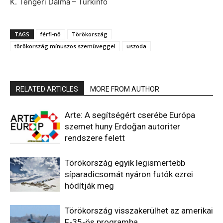
K. Tengeri Dalma – Türkinfo
TAGS
férfi-nő
Törökország
törökország mínuszos szemüveggel
uszoda
RELATED ARTICLES
MORE FROM AUTHOR
Arte: A segítségért cserébe Európa
szemet huny Erdoğan autoriter
rendszere felett
Törökország egyik legismertebb
síparadicsomát nyáron futók ezrei
hódítják meg
Törökország visszakerülhet az amerikai
F-35-ös programba