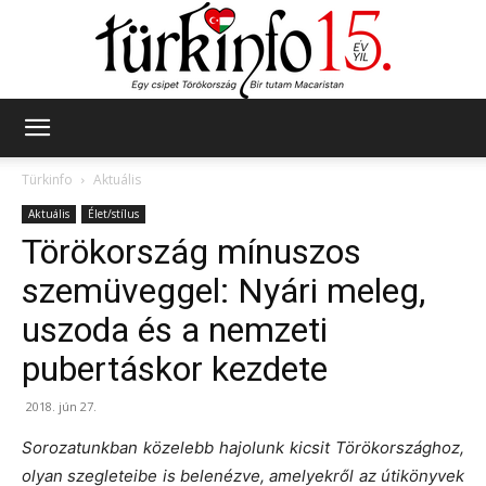
Türkinfo
Türkinfo
Aktuális
Aktuális
Élet/stílus
Törökország mínuszos
szemüveggel: Nyári meleg,
uszoda és a nemzeti
pubertáskor kezdete
2018. jún 27.
Sorozatunkban közelebb hajolunk kicsit Törökországhoz,
olyan szegleteibe is belenézve, amelyekről az útikönyvek