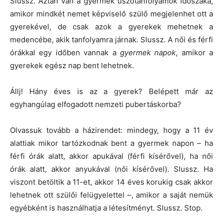
Slussz. Aztán van a gyermek úszótanfolyamok időszaka,
amikor mindkét nemet képviselő szülő megjelenhet ott a
gyerekével, de csak azok a gyerekek mehetnek a
medencébe, akik tanfolyamra járnak. Slussz. A női és férfi
órákkal egy időben vannak a
gyermek napok
, amikor a
gyerekek egész nap bent lehetnek.
Állj! Hány éves is az a gyerek? Belépett már az
egyhangúlag elfogadott nemzeti pubertáskorba?
Olvassuk tovább a házirendet: mindegy, hogy a 11 év
alattiak mikor tartózkodnak bent a gyermek napon – ha
férfi órák alatt, akkor apukával (férfi kísérővel), ha női
órák alatt, akkor anyukával (női kísérővel). Slussz. Ha
viszont betöltik a 11-et, akkor 14 éves korukig csak akkor
lehetnek ott szülői felügyelettel –, amikor a saját nemük
egyébként is használhatja a létesítményt. Slussz. Stop.