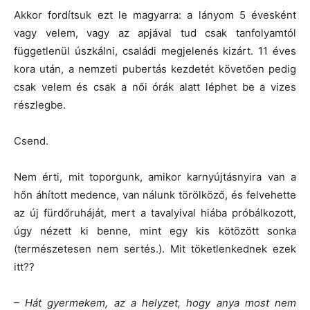
Akkor fordítsuk ezt le magyarra: a lányom 5 évesként
vagy velem, vagy az apjával tud csak tanfolyamtól
függetlenül úszkálni, családi megjelenés kizárt. 11 éves
kora után, a nemzeti pubertás kezdetét követően pedig
csak velem és csak a női órák alatt léphet be a vizes
részlegbe.
Csend.
Nem érti, mit toporgunk, amikor karnyújtásnyira van a
hőn áhított medence, van nálunk törölköző, és felvehette
az új fürdőruháját, mert a tavalyival hiába próbálkozott,
úgy nézett ki benne, mint egy kis kötözött sonka
(természetesen nem sertés.). Mit töketlenkednek ezek
itt??
– Hát gyermekem, az a helyzet, hogy anya most nem