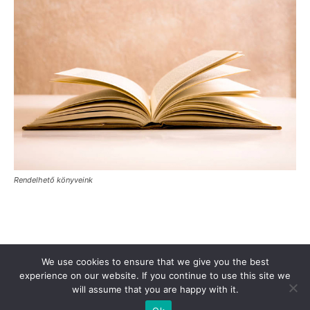
Rendelhető könyveink
Támogasd a Türkinfót!
Kiadványaink
Médiaajánlat
We use cookies to ensure that we give you the best
experience on our website. If you continue to use this site we
Impresszum
Adatkezelési Tájékoztató
ÁSZF
Alapítvány
will assume that you are happy with it.
Rólunk
Kapcsolat