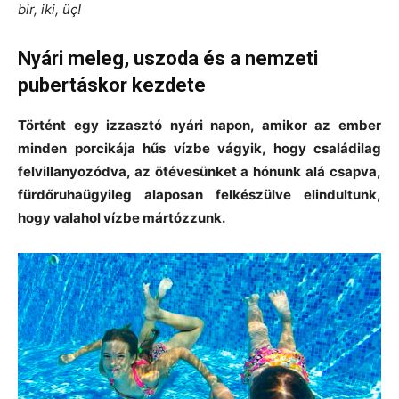
bir, iki, üç!
Nyári meleg, uszoda és a nemzeti
pubertáskor kezdete
Történt egy izzasztó nyári napon, amikor az ember
minden porcikája hűs vízbe vágyik, hogy családilag
felvillanyozódva, az ötévesünket a hónunk alá csapva,
fürdőruhaügyileg alaposan felkészülve elindultunk,
hogy valahol vízbe mártózzunk.