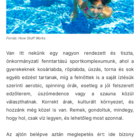
Forrás: How Stuff Works
Van itt nekünk egy nagyon rendezett és tiszta,
önkormányzati fenntartású sportkomplexumunk, ahol a
gyerekeknek kosárlabda, röplabda, úszás, torna és sok
egyéb edzést tartanak, míg a felnőttek is a saját ízlésük
szerinti aerobic, spinning órák, esetleg a jól felszerelt
edzőterem, úszómedence vagy a szauna közül
választhatnak. Korrekt árak, kulturált környezet, és
hozzánk még közel is van. Remek, gondoltuk, mindegy,
hogy hol, csak víz legyen, és lehetőleg most azonnal.
Az ajtón belépve aztán meglepetés ért: ide bizony