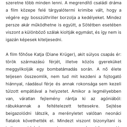
szeretne több minden lenni. A megrendítő családi dráma
a film közepe felé tárgyalótermi krimibe vált, hogy a
végére egy bosszúthriller borzolja a kedélyeket. Mindez
persze akár működhetne is együtt, a Sötétben esetében
viszont a különböző szálak kioltják egymást, és így nem is
igazán képesek kiteljesedni.
A film főhőse Katja (Diane Krüger), akit súlyos csapás ér:
török származású férjét, illetve közös gyereküket
meggyilkolják egy bombatámadás során. A nő élete
teljesen összeomlik, nem tud mit kezdeni a fojtogató
hiánnyal, ráadásul férje és annak rokonsága sem kezeli
túlzott empátiával a helyzetet. Amikor a legmélyebben
van, váratlan fejlemény rántja ki az agóniából:
rábukkannak a feltételezett tettesekre. Sejtése
beigazolódni látszik, a merényletet valóban neonáci
fiatalok követhették el. Mindezt viszont bizonyítani is