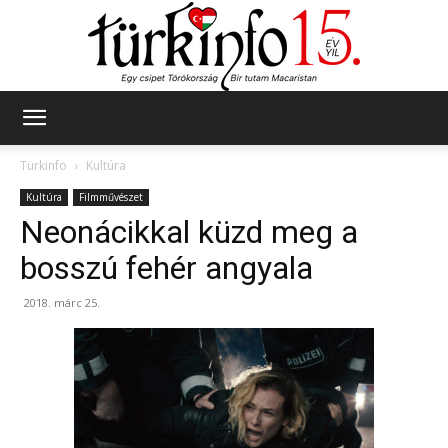
Türkinfo
Türkinfo
Kultúra
Kultúra
Filmművészet
Neonácikkal küzd meg a
bosszú fehér angyala
2018. márc 25.