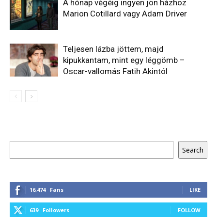
A hónap végéig ingyen jön házhoz
Marion Cotillard vagy Adam Driver
Teljesen lázba jöttem, majd
kipukkantam, mint egy léggömb –
Oscar-vallomás Fatih Akintól
Keresés
Search
16,474
Fans
LIKE
639
Followers
FOLLOW