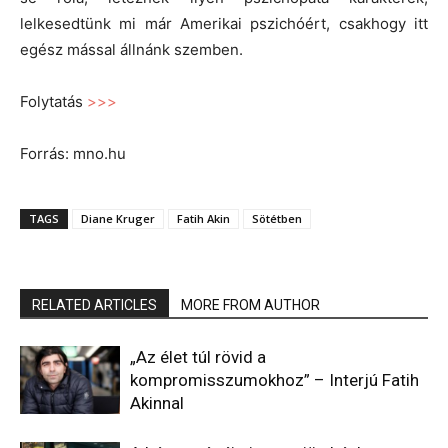
lelkesedtünk mi már Amerikai pszichóért, csakhogy itt
egész mással állnánk szemben.
Folytatás
>>>
Forrás: mno.hu
TAGS
Diane Kruger
Fatih Akin
Sötétben
RELATED ARTICLES
MORE FROM AUTHOR
„Az élet túl rövid a
kompromisszumokhoz” – Interjú Fatih
Akinnal