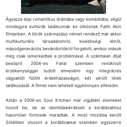
Ágyazza épp romantikus drámába vagy komédiába, végül
mindegyre kultúrák találkoznak és ütköznek Fatih Akin
filmjeiben. A török származású német rendező már akkor
multikulturális társadalomról, kisebbségi létről,
másodgenerációs bevándorlókról forgatott, amikor mások
még csak ismerkedtek a problémával. A számtalan díjat
besöprő 2004-es Fallal szemben rendkívüli
érzékenységgel tudott elmesélni egy integrációs
vágyaktól fűtött érdekházasságot, két sérült lélek
találkozását. A filmet nem lehetett egykönnyen elfeledni.
Aztán a 2009-es Soul Kitchen már vígjátéki elemeket
hozott be, de az identitáskérdések a korábbiakhoz
hasonlóan fontosak maradtak. A most mozikba került
Sötétben viszont a korábbiakkal szemben egyszerre