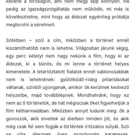
kellene a bíróságon, ami nem megy épp könnyen. Ha
pedig az igazságszolgáltatás nem működik, mi más is
következhetne, mint hogy az áldozat egyénileg próbálja
megtorolni a sérelmeit.
Sötétben – szól a cím, miközben a történet ennél
kiszámíthatóbb nem is lehetne. Világosban járunk végig,
egy perc kételyt nem hagy nekünk a film, hogy ki az
áldozat, ki a bűnös, és mi lenne a történet helyes
kimenetele. A letartóztatott fiatalok ennél sablonosabbak
nem is lehetnének: gyűlölködő-rideg pillantásokat
váltanak, szívből ujjonganak, amikor ők kerülnek kedvező
helyzetbe, majd továbblépnek. Mondhatnánk, hogy ez
nem az ő történetük, de hát mégiscsak őket figyelhetjük a
film kétharmadában. Miközben annyit tudunk meg: ők a
gonoszok, akik elvettek az életben minden jót, és akik
még csak fel sem fogják a történtek irtózatos súlyát. Szó
se róla, léteznek ilyen pszichopata karakterek,