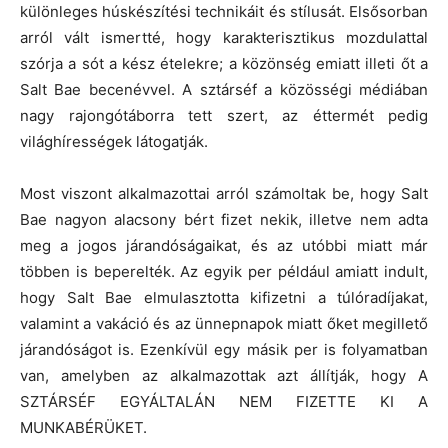
különleges húskészítési technikáit és stílusát. Elsősorban
arról vált ismertté, hogy karakterisztikus mozdulattal
szórja a sót a kész ételekre; a közönség emiatt illeti őt a
Salt Bae becenévvel. A sztárséf a közösségi médiában
nagy rajongótáborra tett szert, az éttermét pedig
világhírességek látogatják.
Most viszont alkalmazottai arról számoltak be, hogy Salt
Bae nagyon alacsony bért fizet nekik, illetve nem adta
meg a jogos járandóságaikat, és az utóbbi miatt már
többen is beperelték. Az egyik per például amiatt indult,
hogy Salt Bae elmulasztotta kifizetni a túlóradíjakat,
valamint a vakáció és az ünnepnapok miatt őket megillető
járandóságot is. Ezenkívül egy másik per is folyamatban
van, amelyben az alkalmazottak azt állítják, hogy A
SZTÁRSÉF EGYÁLTALÁN NEM FIZETTE KI A
MUNKABÉRÜKET.