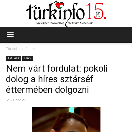
Türkinfo
Türkinfo
Aktuális
Aktuális
Hírek
Nem várt fordulat: pokoli
dolog a híres sztárséf
éttermében dolgozni
2023. ápr 27.