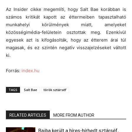
Az Insider cikke megemlíti, hogy Salt Bae korábban is
számos kritikát kapott az éttermeiben tapasztalható
munkahelyi körülmények miatt, amelyeket
közösségimédia-felületein osztottak meg. Ezenkívül
egyesek azt is kifogásolták, hogy az étterem árai túl
magasak, és ez szintén negatív visszajelzéseket váltott
ki.
Forrás:
index.hu
TAGS
Salt Bae
török sztárséf
RELATED ARTICLES
MORE FROM AUTHOR
Bajba került a híres-hírhedt sztárséf,