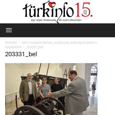
Türkinfo
Türkinfo
Mire hozzánk elértek, zsoldosok, kiskirályok lettek a
hitújítókból
203331_bel
203331_bel