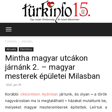
Türkinfo
Türkinfo
Aktuális
Aktuális
Élet/stílus
Mintha magyar utcákon
járnánk 2. – magyar
mesterek épületei Milasban
2020. jan 29.
Korábbi
cikkünkben Aydınban
jártunk, és olyan
–
a török
nagyvárosban ma is megtalálható
–
házakat mutattunk be,
melyeket magyar mesteremberek építettek. Leírtuk a