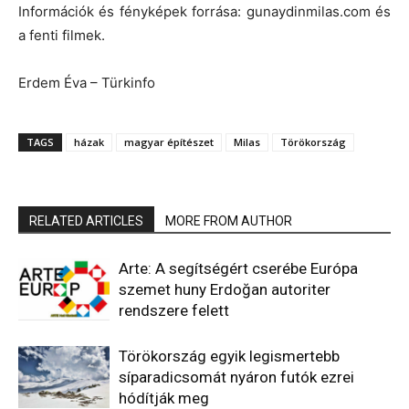
Információk és fényképek forrása: gunaydinmilas.com és
a fenti filmek.
Erdem Éva – Türkinfo
TAGS
házak
magyar építészet
Milas
Törökország
RELATED ARTICLES
MORE FROM AUTHOR
Arte: A segítségért cserébe Európa
szemet huny Erdoğan autoriter
rendszere felett
Törökország egyik legismertebb
síparadicsomát nyáron futók ezrei
hódítják meg