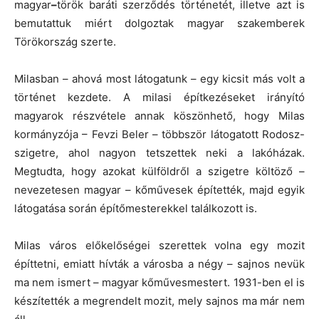
magyar
–
török baráti szerződés történetét, illetve azt is
bemutattuk miért dolgoztak magyar szakemberek
Törökország szerte.
Milasban – ahová most látogatunk – egy kicsit más volt a
történet kezdete. A milasi építkezéseket irányító
magyarok részvétele annak köszönhető, hogy Milas
kormányzója – Fevzi Beler – többször látogatott Rodosz-
szigetre, ahol nagyon tetszettek neki a lakóházak.
Megtudta, hogy azokat külföldről a szigetre költöző –
nevezetesen magyar – kőművesek építették, majd egyik
látogatása során építőmesterekkel találkozott is.
Milas város előkelőségei szerettek volna egy mozit
építtetni, emiatt hívták a városba a négy – sajnos nevük
ma nem ismert – magyar kőművesmestert. 1931-ben el is
készítették a megrendelt mozit, mely sajnos ma már nem