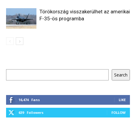
Törökország visszakerülhet az amerikai
F-35-ös programba
Keresés
Search
16,474
Fans
LIKE
639
Followers
FOLLOW