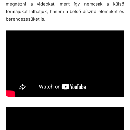
megnézni a videókat, mert így nemcsak a külső
formájukat láthatjuk, hanem a belső díszítő elemeket és
berendezésüket is.