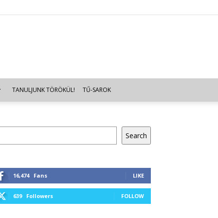
TANULJUNK TÖRÖKÜL!
TŰ-SAROK
resés
Search
16,474
Fans
LIKE
639
Followers
FOLLOW