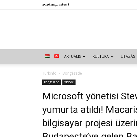
2026. augusztus 8.
AKTUÁLIS
KULTÚRA
UTAZÁS
Türkinfo
Böngészde
Böngészde
Videók
Microsoft yönetisi Ste
yumurta atıldı! Macari
bilgisayar projesi üze
Budapeşte’ye gelen B