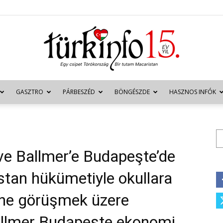
GASZTRO
PÁRBESZÉD
BÖNGÉSZDE
HASZNOS INFÓK
Türkinfo
Ke
ve Ballmer’e Budapeşte’de
stan hükümetiyle okullara
rine görüşmek üzere
allmer Budapeşte ekonomi