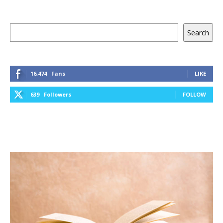
Keresés
Search
16,474
Fans
LIKE
639
Followers
FOLLOW