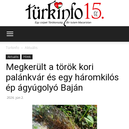
Türkinfo
Türkinfo
Aktuális
Aktuális
Hírek
Megkerült a török kori
palánkvár és egy háromkilós
ép ágyúgolyó Baján
2026. jún 2.