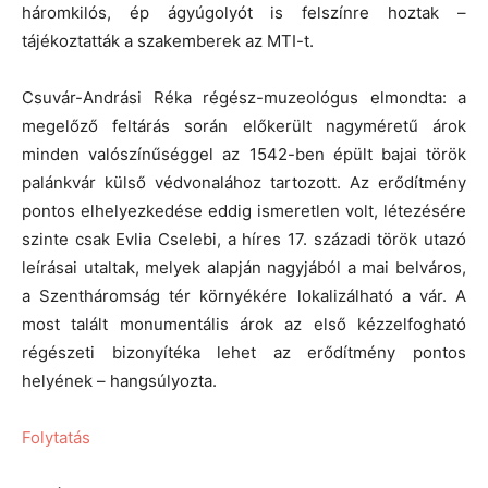
háromkilós, ép ágyúgolyót is felszínre hoztak –
tájékoztatták a szakemberek az MTI-t.
Csuvár-Andrási Réka régész-muzeológus elmondta: a
megelőző feltárás során előkerült nagyméretű árok
minden valószínűséggel az 1542-ben épült bajai török
palánkvár külső védvonalához tartozott. Az erődítmény
pontos elhelyezkedése eddig ismeretlen volt, létezésére
szinte csak Evlia Cselebi, a híres 17. századi török utazó
leírásai utaltak, melyek alapján nagyjából a mai belváros,
a Szentháromság tér környékére lokalizálható a vár. A
most talált monumentális árok az első kézzelfogható
régészeti bizonyítéka lehet az erődítmény pontos
helyének – hangsúlyozta.
Folytatás