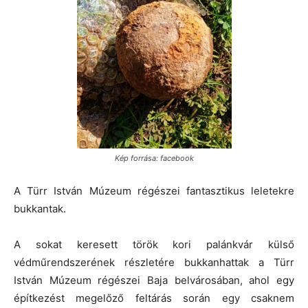
Kép forrása: facebook
A Türr István Múzeum régészei fantasztikus leletekre
bukkantak.
A sokat keresett török kori palánkvár külső
védműrendszerének részletére bukkanhattak a Türr
István Múzeum régészei Baja belvárosában, ahol egy
építkezést megelőző feltárás során egy csaknem