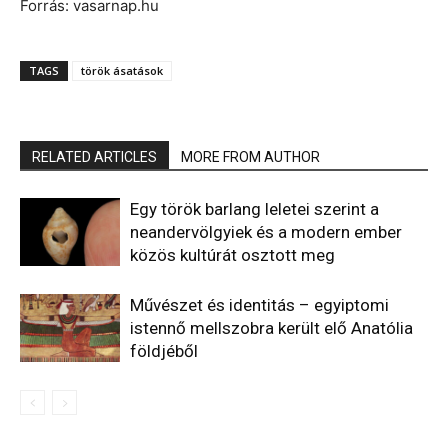
Forrás: vasarnap.hu
TAGS
török ásatások
RELATED ARTICLES
MORE FROM AUTHOR
Egy török barlang leletei szerint a
neandervölgyiek és a modern ember
közös kultúrát osztott meg
Művészet és identitás – egyiptomi
istennő mellszobra került elő Anatólia
földjéből