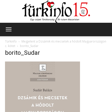
Türkinfo
Türkinfo
Megjelent a Dzsámik és mecsetek a hódolt Magyarországon
c. kötet
borito_Sudar
borito_Sudar