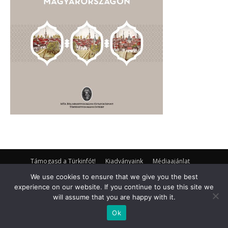
Támogasd a Türkinfót!
Kiadványaink
Médiaajánlat
Impresszum
Adatkezelési Tájékoztató
ÁSZF
Alapítvány
We use cookies to ensure that we give you the best
Rólunk
Kapcsolat
experience on our website. If you continue to use this site we
will assume that you are happy with it.
© Turkinfo.hu 2020
Ok