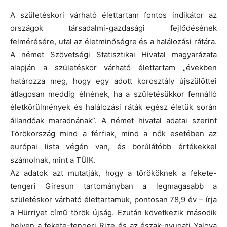
A születéskori várható élettartam fontos indikátor az
országok társadalmi-gazdasági fejlődésének
felmérésére, utal az életminőségre és a halálozási rátára.
A német Szövetségi Statisztikai Hivatal magyarázata
alapján a születéskor várható élettartam „években
határozza meg, hogy egy adott korosztály újszülöttei
átlagosan meddig élnének, ha a születésükkor fennálló
életkörülmények és halálozási ráták egész életük során
állandóak maradnának”. A német hivatal adatai szerint
Törökország mind a férfiak, mind a nők esetében az
európai lista végén van, és borúlátóbb értékekkel
számolnak, mint a TÜIK.
Az adatok azt mutatják, hogy a törököknek a fekete-
tengeri Giresun tartományban a legmagasabb a
születéskor várható élettartamuk, pontosan 78,9 év – írja
a Hürriyet című török újság. Ezután következik második
helyen a fekete-tengeri Rize és az észak-nyugati Yalova