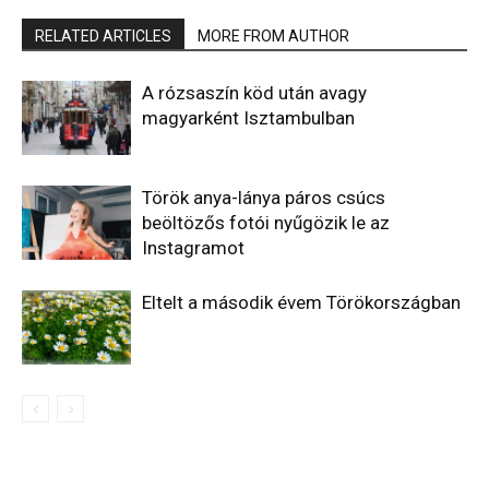
RELATED ARTICLES
MORE FROM AUTHOR
A rózsaszín köd után avagy
magyarként Isztambulban
Török anya-lánya páros csúcs
beöltözős fotói nyűgözik le az
Instagramot
Eltelt a második évem Törökországban