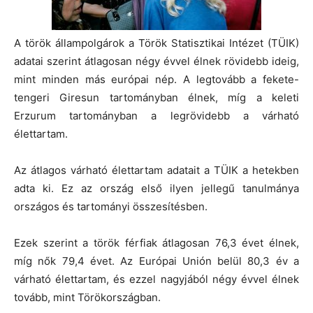
A török állampolgárok a Török Statisztikai Intézet (TÜIK)
adatai szerint átlagosan négy évvel élnek rövidebb ideig,
mint minden más európai nép. A legtovább a fekete-
tengeri Giresun tartományban élnek, míg a keleti
Erzurum tartományban a legrövidebb a várható
élettartam.
Az átlagos várható élettartam adatait a TÜIK a hetekben
adta ki. Ez az ország első ilyen jellegű tanulmánya
országos és tartományi összesítésben.
Ezek szerint a török férfiak átlagosan 76,3 évet élnek,
míg nők 79,4 évet. Az Európai Unión belül 80,3 év a
várható élettartam, és ezzel nagyjából négy évvel élnek
tovább, mint Törökországban.