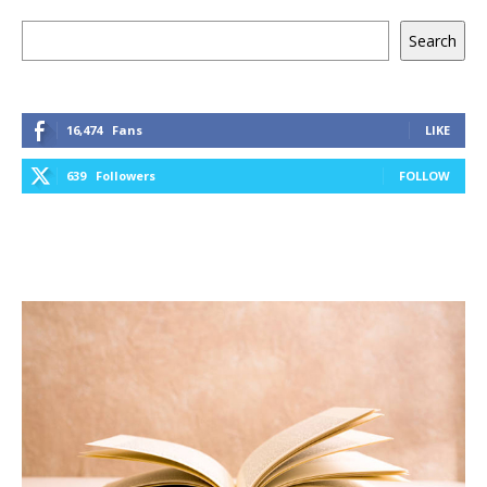
Keresés
Search
16,474
Fans
LIKE
639
Followers
FOLLOW