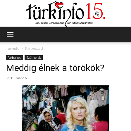
Türkinfo
Türkinfo
Párbeszéd
Párbeszéd
Szót kérek
Meddig élnek a törökök?
2015. márc 6.