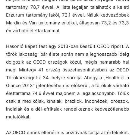
tartomány, 78,7 évvel. A lista legalján találhatók a keleti
Erzurum tartomány lakói, 72,1 évvel. Náluk kedvezőbbek
Mardin és Van tartomány értékei, átlagosan 73,2 és 73,3
év várható élettartammal.
Hasonló képet fest egy 2013-ban készült OECD riport. A
török lakosság, bár élete során nem a leghosszabb ideig
dolgozik az OECD országok közül, mégis hamarabb hal
meg. Mintegy 41 ország összehasonlításában az OECD
Törökországot a 34. helyre sorolja. Ahogy a „Health at a
Glance 2013” jelentésében is előkerül, a törökök várható
élettartama 74,6 évvel majdnem a legalacsonyabb. Tőlük
csak a mexikóiak, kínaiak, brazilok, indonézek, oroszok,
indiaiak és a dél-afrikaiak rendelkeznek kedvezőtlenebb
mutatókkal.
Az OECD ennek ellenére is pozitívnak tartja az értékeket.