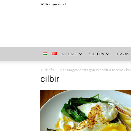
2026. augusztus 8.
AKTUÁLIS
KULTÚRA
UTAZÁS
Türkinfo
Már Magyarországon is hódít a törökök ked
cilbir