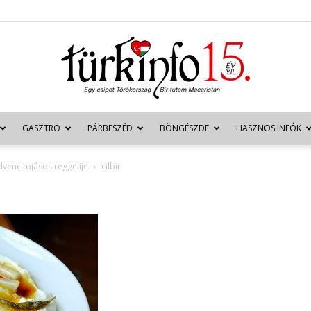
GASZTRO
PÁRBESZÉD
BÖNGÉSZDE
HASZNOS INFÓK
Türkinfo
venc tojásos reggelije
cilbir