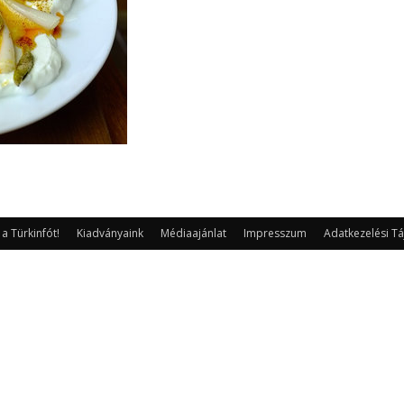
 Türkinfót!
Kiadványaink
Médiaajánlat
Impresszum
Adatkezelési Tá