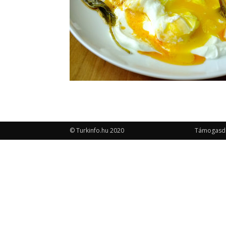
© Turkinfo.hu 2020
Támogasd a