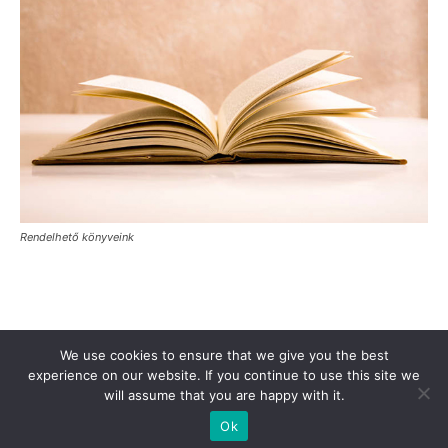
Rendelhető könyveink
Támogasd a Türkinfót!
Kiadványaink
Médiaajánlat
We use cookies to ensure that we give you the best
Impresszum
Adatkezelési Tájékoztató
ÁSZF
Alapítvány
experience on our website. If you continue to use this site we
will assume that you are happy with it.
Rólunk
Kapcsolat
Ok
© Turkinfo.hu 2020