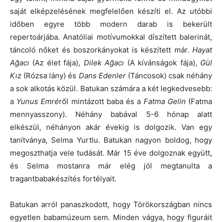
saját elképzelésének megfelelően készíti el. Az utóbbi
időben egyre több modern darab is bekerült
repertoárjába. Anatóliai motívumokkal díszített balerinát,
táncoló nőket és boszorkányokat is készített már.
Hayat
Ağacı
(Az élet fája),
Dilek Ağacı
(A kívánságok fája),
Gül
Kız
(Rózsa lány) és
Dans Edenler
(Táncosok) csak néhány
a sok alkotás közül. Batukan számára a két legkedvesebb:
a
Yunus Emré
ről mintázott baba és a
Fatma Gelin
(Fatma
mennyasszony). Néhány babával 5-6 hónap alatt
elkészül, néhányon akár évekig is dolgozik. Van egy
tanítványa, Selma Yurtlu. Batukan nagyon boldog, hogy
megoszthatja vele tudását. Már 15 éve dolgoznak együtt,
és Selma mostanra már elég jól megtanulta a
tragantbabakészítés fortélyait.
Batukan arról panaszkodott, hogy Törökországban nincs
egyetlen babamúzeum sem. Minden vágya, hogy figuráit