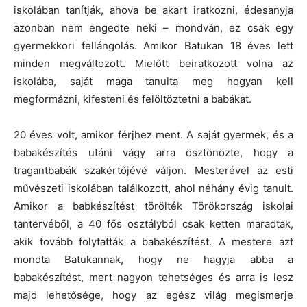
iskolában tanítják, ahova be akart iratkozni, édesanyja
azonban nem engedte neki – mondván, ez csak egy
gyermekkori fellángolás. Amikor Batukan 18 éves lett
minden megváltozott. Mielőtt beiratkozott volna az
iskolába, saját maga tanulta meg hogyan kell
megformázni, kifesteni és felöltöztetni a babákat.
20 éves volt, amikor férjhez ment. A saját gyermek, és a
babakészítés utáni vágy arra ösztönözte, hogy a
tragantbabák szakértőjévé váljon. Mesterével az esti
művészeti iskolában találkozott, ahol néhány évig tanult.
Amikor a babkészítést törölték Törökország iskolai
tantervéből, a 40 fős osztályból csak ketten maradtak,
akik tovább folytatták a babakészítést. A mestere azt
mondta Batukannak, hogy ne hagyja abba a
babakészítést, mert nagyon tehetséges és arra is lesz
majd lehetősége, hogy az egész világ megismerje