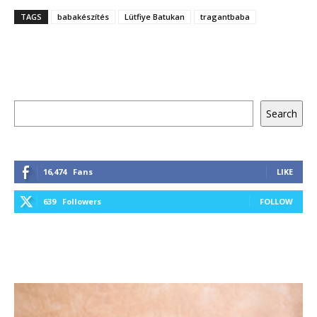
TAGS
babakészítés
Lütfiye Batukan
tragantbaba
Keresés
Search
16,474
Fans
LIKE
639
Followers
FOLLOW