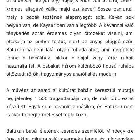
ez a
kevan
, melyet egy napig vízben kell áztatni, amitől
krémes állagúvá válik, majd ezt keveri össze pamuttal,
mely a babák testének alapanyagát adja. Kevan sok
helyen van, de Kayseriben van a legtöbb. A kevannal való
ténykedés során érdemes olyan öltözéket viselni, ami
eltakarja az ember testét, mert az anyag eléggé szúr.
Batukan ha nem talál olyan ruhadarabot, ami megfelelő
lenne a babákhoz, akkor a saját vagy férje ruháit
használja fel. A babákat három különböző típusú ruhába
öltözteti: török, hagyományos anatóliai és modern.
A művész az anatóliai kultúrát babáin keresztül mutatja
be, jelenleg 1 500 tragantbabája van, de már több ezret
készített. Egyik sem hasonlít a másikra, és Batukan nem
is akar tömegtermeléssel foglalkozni.
Batukan babái életének csendes szemlélői. Mindegyikre
úgy tekint, mintha saját gyermeke lenne és mindegyiket