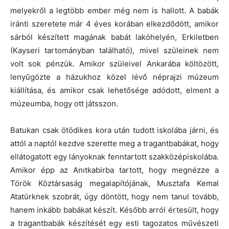
melyekről a legtöbb ember még nem is hallott. A babák
iránti szeretete már 4 éves korában elkezdődött, amikor
sárból készített magának babát lakóhelyén, Erkiletben
(Kayseri tartományban található), mivel szüleinek nem
volt sok pénzük. Amikor szüleivel Ankarába költözött,
lenyűgözte a házukhoz közel lévő néprajzi múzeum
kiállítása, és amikor csak lehetősége adódott, elment a
múzeumba, hogy ott játsszon.
Batukan csak ötödikes kora után tudott iskolába járni, és
attól a naptól kezdve szerette meg a tragantbabákat, hogy
ellátogatott egy lányoknak fenntartott szakközépiskolába.
Amikor épp az Anıtkabirba tartott, hogy megnézze a
Török Köztársaság megalapítójának, Musztafa Kemal
Atatürknek szobrát, úgy döntött, hogy nem tanul tovább,
hanem inkább babákat készít. Később arról értesült, hogy
a tragantbabák készítését egy esti tagozatos művészeti