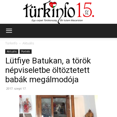
Türkinfo
Türkinfo
Aktuális
Aktuális
Portrék
Lütfiye Batukan, a török
népviseletbe öltöztetett
babák megálmodója
2017. szept 17.