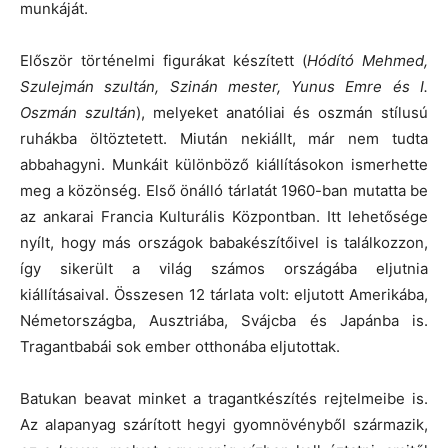
munkáját.
Először történelmi figurákat készített (
Hódító Mehmed,
Szulejmán szultán, Szinán mester, Yunus Emre és I.
Oszmán szultán
), melyeket anatóliai és oszmán stílusú
ruhákba öltöztetett. Miután nekiállt, már nem tudta
abbahagyni. Munkáit különböző kiállításokon ismerhette
meg a közönség. Első önálló tárlatát 1960-ban mutatta be
az ankarai Francia Kulturális Központban. Itt lehetősége
nyílt, hogy más országok babakészítőivel is találkozzon,
így sikerült a világ számos országába eljutnia
kiállításaival. Összesen 12 tárlata volt: eljutott Amerikába,
Németországba, Ausztriába, Svájcba és Japánba is.
Tragantbabái sok ember otthonába eljutottak.
Batukan beavat minket a tragantkészítés rejtelmeibe is.
Az alapanyag szárított hegyi gyomnövényből származik,