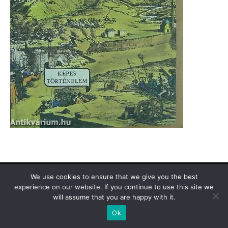
Támogasd a Türkinfót!
Kiadványaink
Médiaajánlat
We use cookies to ensure that we give you the best
Impresszum
Adatkezelési Tájékoztató
ÁSZF
Alapítvány
experience on our website. If you continue to use this site we
Rólunk
Kapcsolat
will assume that you are happy with it.
Ok
© Turkinfo.hu 2020