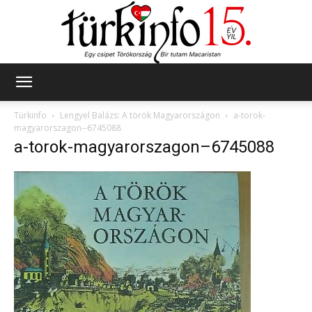
Türkinfo
Türkinfo
Lengyel Balázs: A török Magyarországon
a-torok-
magyarorszagon--6745088
a-torok-magyarorszagon–6745088