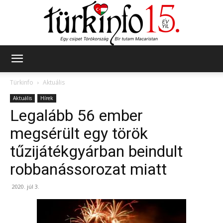
Türkinfo
Türkinfo
Aktuális
Aktuális
Hírek
Legalább 56 ember
megsérült egy török
tűzijátékgyárban beindult
robbanássorozat miatt
2020. júl 3.