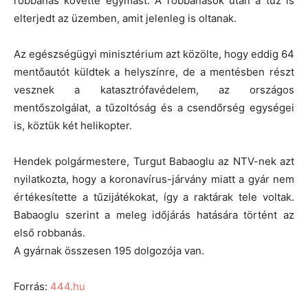
robbanás követte egymást. A robbanások után a tűz is
elterjedt az üzemben, amit jelenleg is oltanak.
Az egészségügyi minisztérium azt közölte, hogy eddig 64
mentőautót küldtek a helyszínre, de a mentésben részt
vesznek a katasztrófavédelem, az országos
mentőszolgálat, a tűzoltóság és a csendőrség egységei
is, köztük két helikopter.
Hendek polgármestere, Turgut Babaoglu az NTV-nek azt
nyilatkozta, hogy a koronavírus-járvány miatt a gyár nem
értékesítette a tűzijátékokat, így a raktárak tele voltak.
Babaoglu szerint a meleg időjárás hatására történt az
első robbanás.
A gyárnak összesen 195 dolgozója van.
Forrás:
444.hu