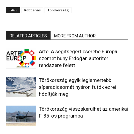
TAGS
Robbanás
Törökország
RELATED ARTICLES
MORE FROM AUTHOR
Arte: A segítségért cserébe Európa
szemet huny Erdoğan autoriter
rendszere felett
Törökország egyik legismertebb
síparadicsomát nyáron futók ezrei
hódítják meg
Törökország visszakerülhet az amerikai
F-35-ös programba