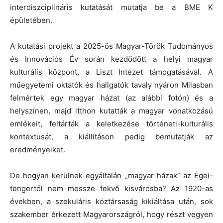
interdiszciplináris kutatását mutatja be a BME K
épületében.
A kutatási projekt a 2025-ös Magyar-Török Tudományos
és Innovációs Év során kezdődött a helyi magyar
kulturális központ, a Liszt Intézet támogatásával. A
műegyetemi oktatók és hallgatók tavaly nyáron Milasban
felmértek egy magyar házat (az alábbi fotón) és a
helyszínen, majd itthon kutatták a magyar vonatkozású
emlékeit, feltárták a keletkezése történeti-kulturális
kontextusát, a kiállításon pedig bemutatják az
eredményeiket.
De hogyan kerülnek egyáltalán „magyar házak” az Égei-
tengertől nem messze fekvő kisvárosba? Az 1920-as
években, a szekuláris köztársaság kikiáltása után, sok
szakember érkezett Magyarországról, hogy részt vegyen