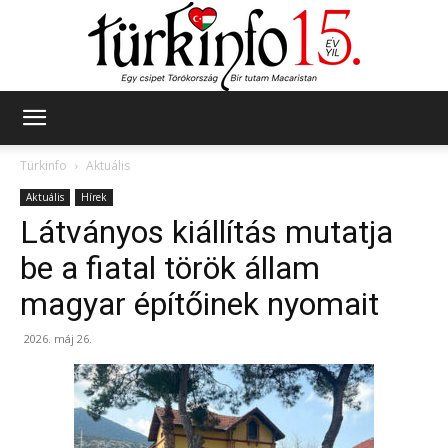
Türkinfo
Türkinfo
Aktuális
Aktuális
Hírek
Látványos kiállítás mutatja
be a fiatal török állam
magyar építőinek nyomait
2026. máj 26.