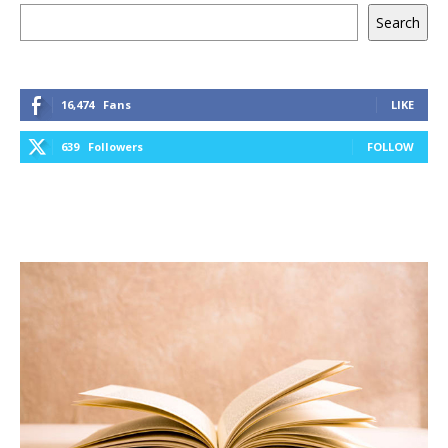
Keresés
Search
16,474
Fans
LIKE
639
Followers
FOLLOW