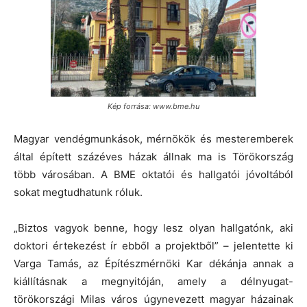
Kép forrása: www.bme.hu
Magyar vendégmunkások, mérnökök és mesteremberek
által épített százéves házak állnak ma is Törökország
több városában. A BME oktatói és hallgatói jóvoltából
sokat megtudhatunk róluk.
„Biztos vagyok benne, hogy lesz olyan hallgatónk, aki
doktori értekezést ír ebből a projektből” – jelentette ki
Varga Tamás, az Építészmérnöki Kar dékánja annak a
kiállításnak a megnyitóján, amely a délnyugat-
törökországi Milas város úgynevezett magyar házainak