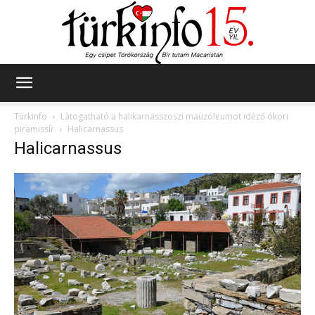
Türkinfo
Türkinfo
Látogatható a halikarnasszoszi mauzóleumot idéző ókori
piramissír
Halicarnassus
Halicarnassus