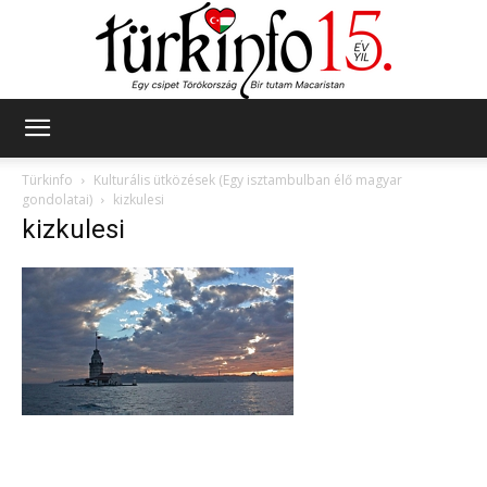
Türkinfo
Türkinfo
Kulturális ütközések (Egy isztambulban élő magyar
gondolatai)
kizkulesi
kizkulesi