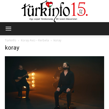
Türkinfo
Türkinfo
Koray Avcı – Kerbela
koray
koray