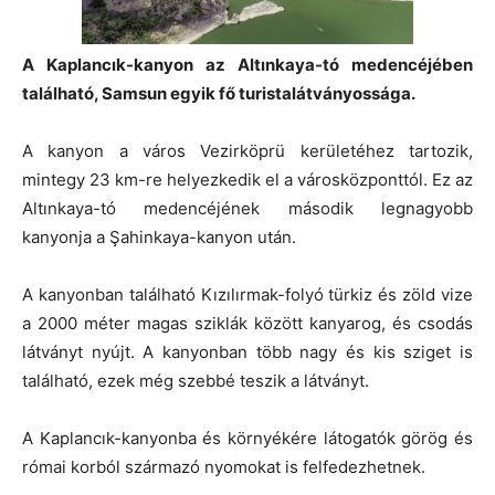
A Kaplancık-kanyon az Altınkaya-tó medencéjében
található, Samsun egyik fő turistalátványossága.
A kanyon a város Vezirköprü kerületéhez tartozik,
mintegy 23 km-re helyezkedik el a városközponttól. Ez az
Altınkaya-tó medencéjének második legnagyobb
kanyonja a Şahinkaya-kanyon után.
A kanyonban található Kızılırmak-folyó türkiz és zöld vize
a 2000 méter magas sziklák között kanyarog, és csodás
látványt nyújt. A kanyonban több nagy és kis sziget is
található, ezek még szebbé teszik a látványt.
A Kaplancık-kanyonba és környékére látogatók görög és
római korból származó nyomokat is felfedezhetnek.