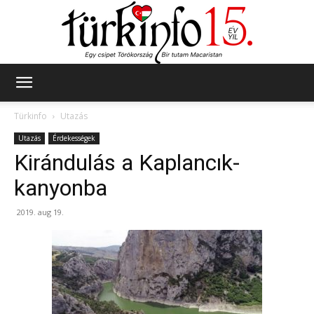
Türkinfo
Türkinfo
Utazás
Utazás
Érdekességek
Kirándulás a Kaplancık-
kanyonba
2019. aug 19.