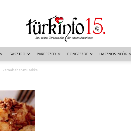
GASZTRO
PÁRBESZÉD
BÖNGÉSZDE
HASZNOS INFÓK
Türkinfo
karnabahar-musakka