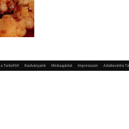
 Türkinfót!
Kiadványaink
Médiaajánlat
Impresszum
Adatkezelési Tá