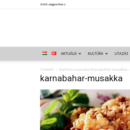
2026. augusztus 7.
AKTUÁLIS
KULTÚRA
UTAZÁS
Türkinfo
Karfiolos muszaka (Karnabahar musakka)
karnabahar-musakka