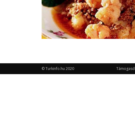
© Turkinfo.hu 2020
Támogasd a