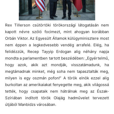
Rex Tillerson csütörtöki törökországi látogatásán nem
kapott névre szóló focimezt, mint ahogyan korábban
Orbán Viktor. Az Egyesült Államok külügyminisztere most
nem éppen a legkedvesebb vendég arrafelé. Elég, ha
felidézzük, Recep Tayyip Erdogan alig néhány napja
mondta a parlamentben tartott beszédében: „Egyértelmű,
hogy azok, akik azt mondják, visszatámadunk, ha
megtámadnak minket, még soha nem tapasztalták meg,
milyen is egy oszmán pofon!” A török elnök ezzel alig
burkoltan az amerikaiakat fenyegette meg, akik világossá
tették, hogy csapataik nem hátrálnak meg az Észak-
Szíriában indított török Olajág hadművelet tervezett
útjából Manbidzs városában.