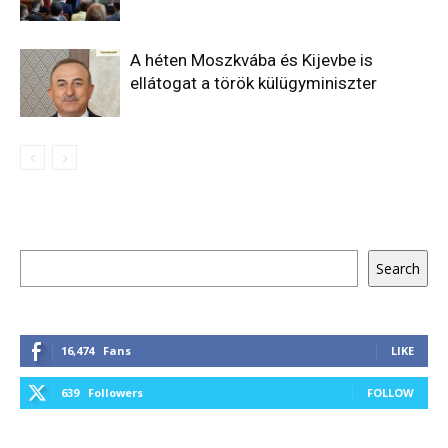
A héten Moszkvába és Kijevbe is
ellátogat a török külügyminiszter
Keresés
Search
16,474
Fans
LIKE
639
Followers
FOLLOW