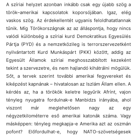
A szíriai helyzet azonban inkább csak egy újabb szög a
török–amerikai kapcsolatok koporsójában. Igaz, elég
vaskos szög. Az érdekellentét ugyanis feloldhatatlannak
tűnik. Míg Törökországnak az az álláspontja, hogy nincs
valódi különbség a szíriai kurd Demokratikus Egyesülés
Pártja (PYD) és a nemzetközileg is terrorszervezetként
nyilvántartott Kurd Munkáspárt (PKK) között, addig az
Egyesült Államok szíriai meghosszabbított kezeként
tekint a szervezetre, és nem hajlandó kihátrálni mögülük.
Sőt, a tervek szerint további amerikai fegyvereket és
kiképzést kapnának – hivatalosan az Iszlám Állam ellen. A
kérdés az, ha a törökök keletre legyűrik Afrínt, vajon
tényleg nyugatra fordulnak-e Manbidzs irányába, ahol
viszont már meglehetősen nagy az egy
négyzetkilométerre eső amerikai katonák száma. Vagy
másképpen: tényleg megkapja-e Amerika azt az oszmán
pofont? Előfordulhat-e, hogy NATO-szövetségesek