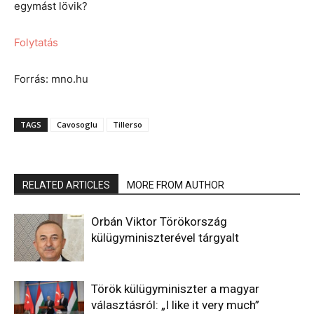
egymást lövik?
Folytatás
Forrás: mno.hu
TAGS
Cavosoglu
Tillerso
RELATED ARTICLES
MORE FROM AUTHOR
Orbán Viktor Törökország
külügyminiszterével tárgyalt
Török külügyminiszter a magyar
választásról: „I like it very much”