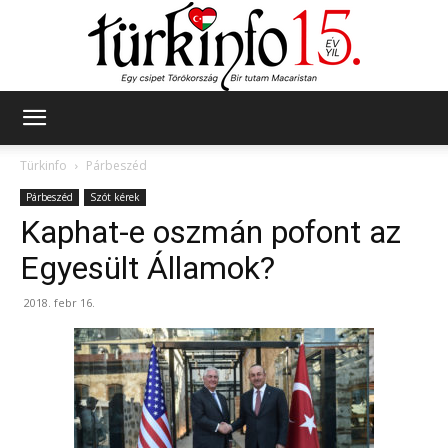
Türkinfo
Türkinfo
Párbeszéd
Párbeszéd
Szót kérek
Kaphat-e oszmán pofont az
Egyesült Államok?
2018. febr 16.