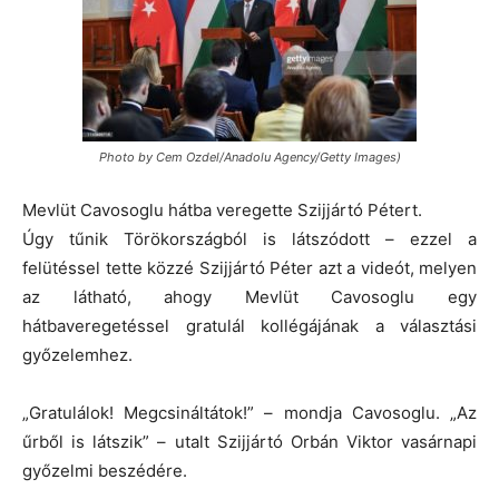
Photo by Cem Ozdel/Anadolu Agency/Getty Images)
Mevlüt Cavosoglu hátba veregette Szijjártó Pétert.
Úgy tűnik Törökországból is látszódott – ezzel a
felütéssel tette közzé Szijjártó Péter azt a videót, melyen
az látható, ahogy Mevlüt Cavosoglu egy
hátbaveregetéssel gratulál kollégájának a választási
győzelemhez.
„Gratulálok! Megcsináltátok!” – mondja Cavosoglu. „Az
űrből is látszik” – utalt Szijjártó Orbán Viktor vasárnapi
győzelmi beszédére.