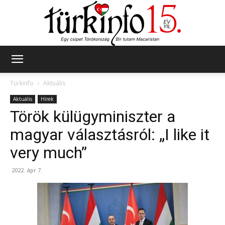
Türkinfo
Türkinfo
Aktuális
Aktuális
Hírek
Török külügyminiszter a
magyar választásról: „I like it
very much”
2022. ápr 7.