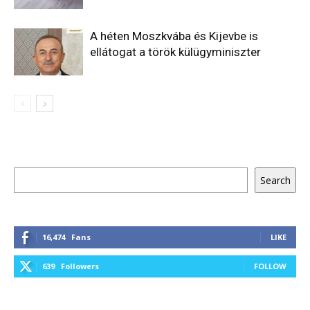
A héten Moszkvába és Kijevbe is
ellátogat a török külügyminiszter
Keresés
Search
16,474
Fans
LIKE
639
Followers
FOLLOW