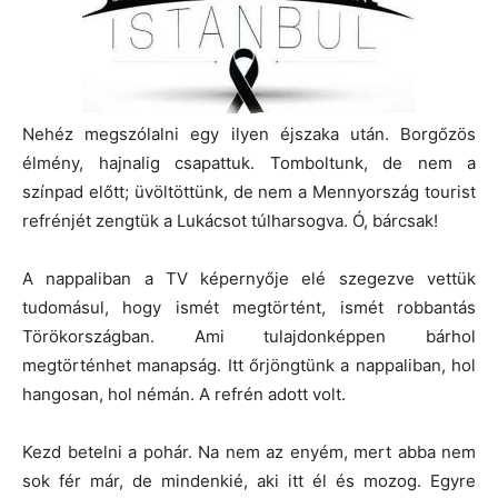
Nehéz megszólalni egy ilyen éjszaka után. Borgőzös
élmény, hajnalig csapattuk. Tomboltunk, de nem a
színpad előtt; üvöltöttünk, de nem a Mennyország tourist
refrénjét zengtük a Lukácsot túlharsogva. Ó, bárcsak!
A nappaliban a TV képernyője elé szegezve vettük
tudomásul, hogy ismét megtörtént, ismét robbantás
Törökországban. Ami tulajdonképpen bárhol
megtörténhet manapság. Itt őrjöngtünk a nappaliban, hol
hangosan, hol némán. A refrén adott volt.
Kezd betelni a pohár. Na nem az enyém, mert abba nem
sok fér már, de mindenkié, aki itt él és mozog. Egyre