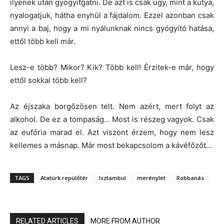
ilyenek után gyógyítgatni. De azt is csak úgy, mint a kutya,
nyalogatjuk, hátha enyhül a fájdalom. Ezzel azonban csak
annyi a baj, hogy a mi nyálunknak nincs gyógyító hatása,
ettől több kell már.
Lesz-e több? Mikor? Kik? Több kell! Érzitek-e már, hogy
ettől sokkal több kell?
Az éjszaka borgőzösen telt. Nem azért, mert folyt az
alkohol. De ez a tompaság… Most is részeg vagyok. Csak
az eufória marad el. Azt viszont érzem, hogy nem lesz
kellemes a másnap. Már most bekapcsolom a kávéfőzőt…
TAGS
Atatürk repülőtér
Isztambul
merénylet
Robbanás
RELATED ARTICLES
MORE FROM AUTHOR