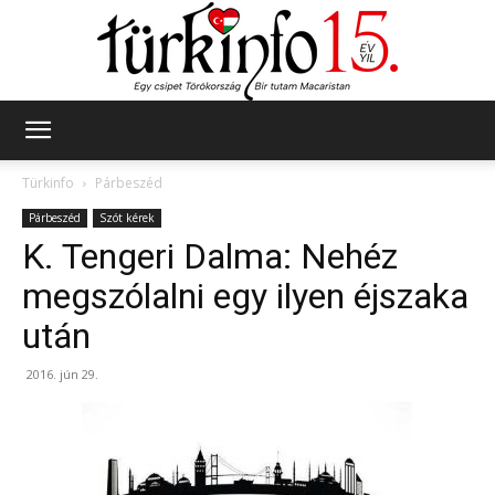
Türkinfo
Türkinfo
Párbeszéd
Párbeszéd
Szót kérek
K. Tengeri Dalma: Nehéz
megszólalni egy ilyen éjszaka
után
2016. jún 29.