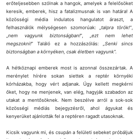
erőteljesebben szólnak a hangok, amelyek a felelősöket
keresik, emberek, hisz a fatalizmusnak is van határa! A
közösségi média indulatos hangulatot áraszt, a
felhasználók mélységesen szomorúak: „
talpra török!”
,
„
nem vagyunk biztonságban!
”, „
ezt nem lehet
megszokni!
” Találó ez a hozzászólás:
„Senki sincs
biztonságban a környéken, csak életben vagyunk”.
A hétköznapi emberek most is azonnal összezártak. A
merénylet hírére sokan siettek a reptér környéki
kórházakba, hogy vért adjanak. Úgy kellett megkérni
őket, hogy ne menjenek, van elég, hagyják szabadon az
utakat a mentősöknek. Nem beszélve arról a sok-sok
közösségi médiás bejegyzésről, ahol ágyukat és
kenyerüket ajánlották fel a reptéren ragadt utasoknak.
Kicsik vagyunk mi, és csupán a felületi sebeket próbáljuk