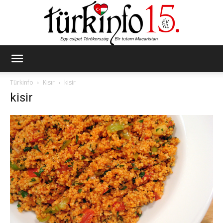
Türkinfo
Türkinfo
Kısır
kisir
kisir