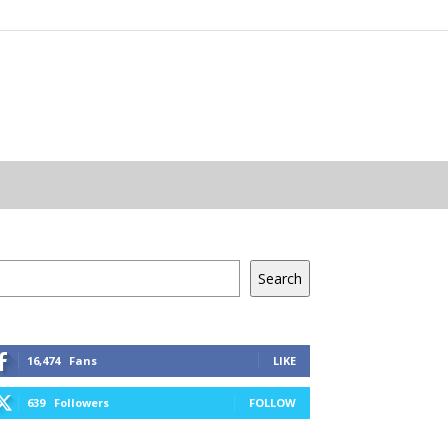
resés
Search
16,474
Fans
LIKE
639
Followers
FOLLOW