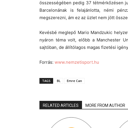
összességében pedig 37 tétmérkőzésen jut
Barcelonának is felajánlotta, némi pénz
megszerezni, ám ez az üzlet nem jött össze
Kevésbé meglepő Mario Mandzukic helyzete
nyáron téma volt, előbb a Manchester U
sajtóban, de állítólagos magas fizetési igén
Forrás:
www.nemzetisport.hu
TAGS
BL
Emre Can
RELATED ARTICLES
MORE FROM AUTHOR