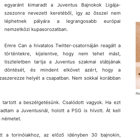
egyaránt kimaradt a Juventus Bajnokok Ligája-
szezonra nevezett keretéből, így az ősszel nem
léphetnek pályára a legrangosabb európai
nemzetközi kupasorozatban.
Emre Can a hivatalos Twitter-csatornáján reagált a
történtekre, kijelentve, hogy nem tehet mást,
tiszteletben tartja a Juventus szakmai stábjának
döntését, és mindent elkövet azért, hogy a
szaszerezze helyét a csapatban. Nem sokkal korábban
Re
m tartott a beszélgetésünk. Csalódott vagyok. Ha ezt
adtam a Juventusnál, holott a PSG is hívott. Át kell
a németet.
tt a torinóiakhoz, az előző idényben 30 bajnokin,