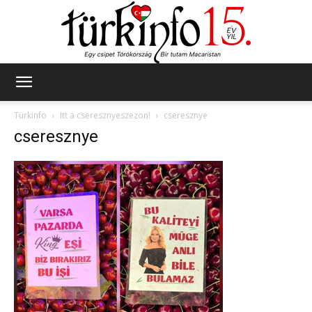
Türkinfo
Türkinfo
Itt a cseresznyeszezon!
cseresznye
cseresznye