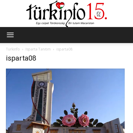
Türkinfo
Türkinfo
Isparta Tanıtım
isparta08
isparta08