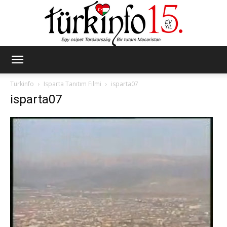
Türkinfo
Türkinfo
Isparta Tanıtım Filmi
isparta07
isparta07