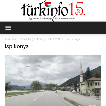
Türkinfo
Türkinfo
ISPARTA (EĞİRDİR) KONYA YOLU
isp konya
isp konya