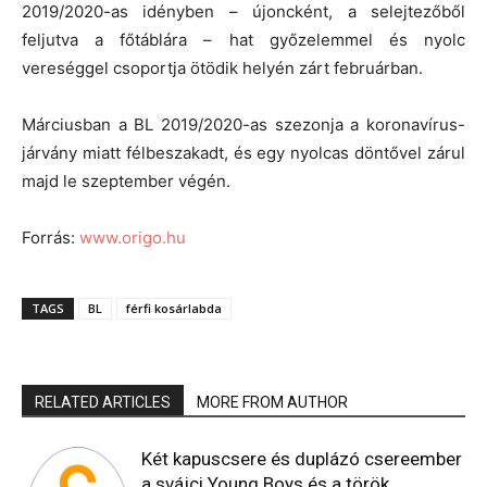
2019/2020-as idényben – újoncként, a selejtezőből
feljutva a főtáblára – hat győzelemmel és nyolc
vereséggel csoportja ötödik helyén zárt februárban.
Márciusban a BL 2019/2020-as szezonja a koronavírus-
járvány miatt félbeszakadt, és egy nyolcas döntővel zárul
majd le szeptember végén.
Forrás:
www.origo.hu
TAGS
BL
férfi kosárlabda
RELATED ARTICLES
MORE FROM AUTHOR
Két kapuscsere és duplázó csereember
a svájci Young Boys és a török