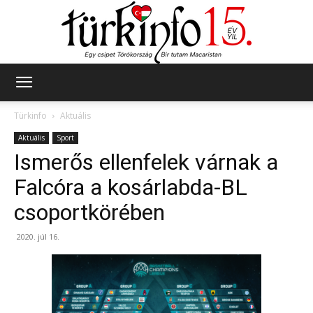
Türkinfo
Türkinfo
Aktuális
Aktuális
Sport
Ismerős ellenfelek várnak a
Falcóra a kosárlabda-BL
csoportkörében
2020. júl 16.