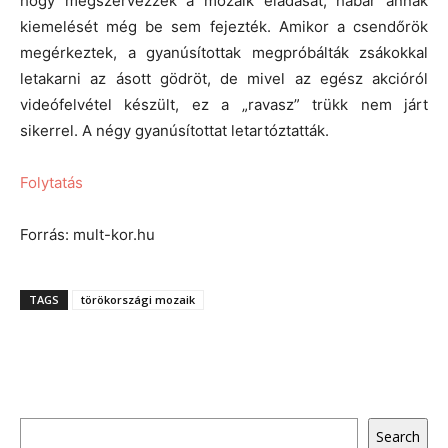
hogy megszervezzék a mozaik eladását, habár annak
kiemelését még be sem fejezték. Amikor a csendőrök
megérkeztek, a gyanúsítottak megpróbálták zsákokkal
letakarni az ásott gödröt, de mivel az egész akcióról
videófelvétel készült, ez a „ravasz” trükk nem járt
sikerrel. A négy gyanúsítottat letartóztatták.
Folytatás
Forrás: mult-kor.hu
TAGS
törökországi mozaik
Keresés
Search