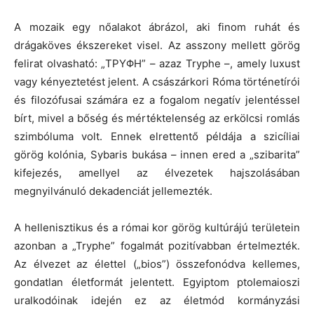
A mozaik egy nőalakot ábrázol, aki finom ruhát és
drágaköves ékszereket visel. Az asszony mellett görög
felirat olvasható: „ΤΡΥΦΗ” – azaz Tryphe –, amely luxust
vagy kényeztetést jelent. A császárkori Róma történetírói
és filozófusai számára ez a fogalom negatív jelentéssel
bírt, mivel a bőség és mértéktelenség az erkölcsi romlás
szimbóluma volt. Ennek elrettentő példája a szicíliai
görög kolónia, Sybaris bukása – innen ered a „szibarita”
kifejezés, amellyel az élvezetek hajszolásában
megnyilvánuló dekadenciát jellemezték.
A hellenisztikus és a római kor görög kultúrájú területein
azonban a „Tryphe” fogalmát pozitívabban értelmezték.
Az élvezet az élettel („bios”) összefonódva kellemes,
gondatlan életformát jelentett. Egyiptom ptolemaioszi
uralkodóinak idején ez az életmód kormányzási