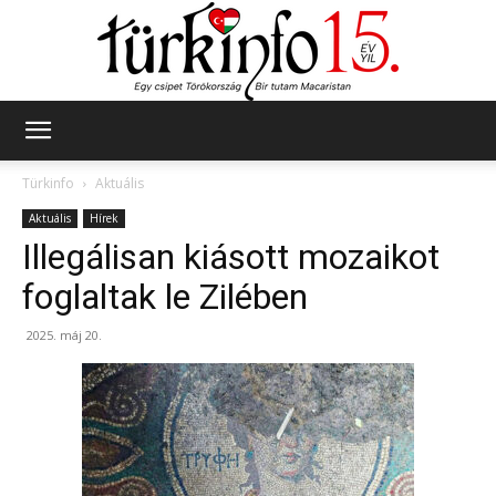
Türkinfo
Türkinfo
Aktuális
Aktuális
Hírek
Illegálisan kiásott mozaikot
foglaltak le Zilében
2025. máj 20.