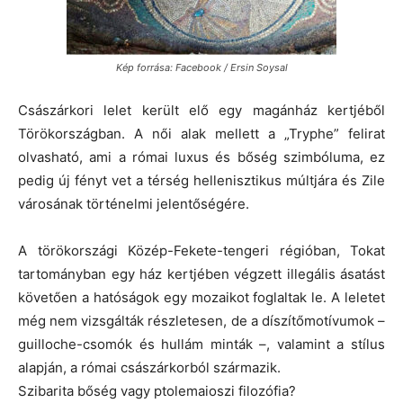
Kép forrása: Facebook / Ersin Soysal
Császárkori lelet került elő egy magánház kertjéből
Törökországban. A női alak mellett a „Tryphe” felirat
olvasható, ami a római luxus és bőség szimbóluma, ez
pedig új fényt vet a térség hellenisztikus múltjára és Zile
városának történelmi jelentőségére.
A törökországi Közép-Fekete-tengeri régióban, Tokat
tartományban egy ház kertjében végzett illegális ásatást
követően a hatóságok egy mozaikot foglaltak le. A leletet
még nem vizsgálták részletesen, de a díszítőmotívumok –
guilloche-csomók és hullám minták –, valamint a stílus
alapján, a római császárkorból származik.
Szibarita bőség vagy ptolemaioszi filozófia?