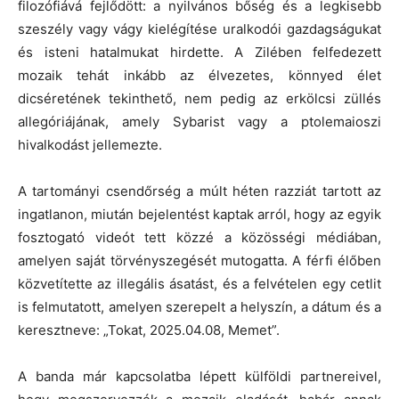
filozófiává fejlődött: a nyilvános bőség és a legkisebb
szeszély vagy vágy kielégítése uralkodói gazdagságukat
és isteni hatalmukat hirdette. A Zilében felfedezett
mozaik tehát inkább az élvezetes, könnyed élet
dicséretének tekinthető, nem pedig az erkölcsi züllés
allegóriájának, amely Sybarist vagy a ptolemaioszi
hivalkodást jellemezte.
A tartományi csendőrség a múlt héten razziát tartott az
ingatlanon, miután bejelentést kaptak arról, hogy az egyik
fosztogató videót tett közzé a közösségi médiában,
amelyen saját törvényszegését mutogatta. A férfi élőben
közvetítette az illegális ásatást, és a felvételen egy cetlit
is felmutatott, amelyen szerepelt a helyszín, a dátum és a
keresztneve: „Tokat, 2025.04.08, Memet”.
A banda már kapcsolatba lépett külföldi partnereivel,