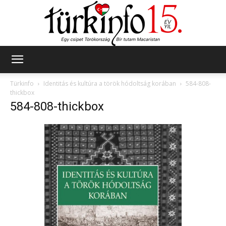
Türkinfo
Türkinfo
Identitás és kultúra a török hódoltság korában
584-808-
thickbox
584-808-thickbox