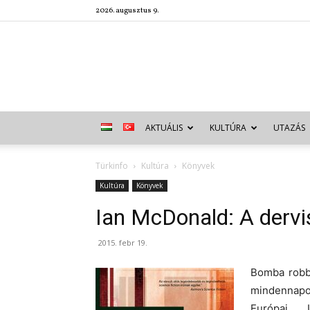
2026. augusztus 9.
AKTUÁLIS
KULTÚRA
UTAZÁS
Türkinfo
Kultúra
Könyvek
Kultúra
Könyvek
Ian McDonald: A dervi
2015. febr 19.
Bomba robba
mindennapo
Európai U