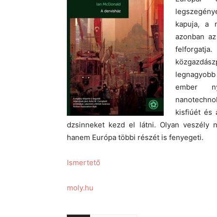
legszegény
kapuja, a 
azonban az
felforgatj
közgazdász
legnagyobb
ember ny
nanotechnoló
kisfiúét és
dzsinneket kezd el látni. Olyan veszély
hanem Európa többi részét is fenyegeti.
Ismertető
moly.hu