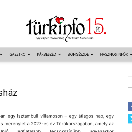
GASZTRO
PÁRBESZÉD
BÖNGÉSZDE
HASZNOS INFÓK
Türkinfo
Ke
sház
n egy isztambuli villamoson – egy átlagos nap, egy
s merénylet a 2027-es év Törökországában, amely az
nió legfiatalabb, legsokszínűbb, ugyanakkor