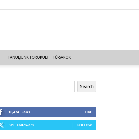
TANULJUNK TÖRÖKÜL!
TŰ-SAROK
resés
Search
16,474
Fans
LIKE
639
Followers
FOLLOW