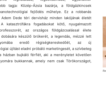
ebb tagja: Közép-Ázsia bazárja, a földgázkincsek
nanotechnológiai fejlődés műhelye. Ez a robbanás
 Adem Dede téri dervisház minden lakójának életét
a. A katasztrófákra fogadásokat kötő, nyugalmazott
professzorét, az országos földgázcsalással élete
 dobására készülő brókerét, a legendás, mézzé lett
omába eredő régiségkereskedőét, az új
giai újítást eladni próbáló marketingesét, a szívbeteg
 a házban bujkáló férfiét, aki a merényletet követően
 nyomára bukkannak, amely nem csak Törökországot,
Re