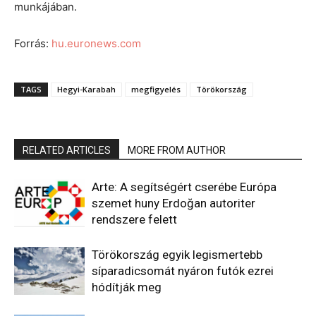
munkájában.
Forrás:
hu.euronews.com
TAGS
Hegyi-Karabah
megfigyelés
Törökország
RELATED ARTICLES
MORE FROM AUTHOR
Arte: A segítségért cserébe Európa
szemet huny Erdoğan autoriter
rendszere felett
Törökország egyik legismertebb
síparadicsomát nyáron futók ezrei
hódítják meg