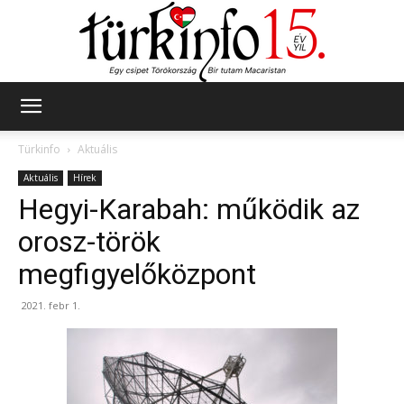
Türkinfo
Türkinfo
Aktuális
Aktuális
Hírek
Hegyi-Karabah: működik az
orosz-török
megfigyelőközpont
2021. febr 1.