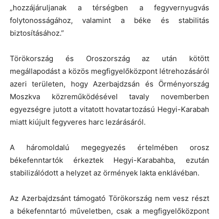
„hozzájáruljanak a térségben a fegyvernyugvás
folytonosságához, valamint a béke és stabilitás
biztosításához.”
Törökország és Oroszország az után kötött
megállapodást a közös megfigyelőközpont létrehozásáról
azeri területen, hogy Azerbajdzsán és Örményország
Moszkva közreműködésével tavaly novemberben
egyezségre jutott a vitatott hovatartozású Hegyi-Karabah
miatt kiújult fegyveres harc lezárásáról.
A háromoldalú megegyezés értelmében orosz
békefenntartók érkeztek Hegyi-Karabahba, ezután
stabilizálódott a helyzet az örmények lakta enklávéban.
Az Azerbajdzsánt támogató Törökország nem vesz részt
a békefenntartó műveletben, csak a megfigyelőközpont