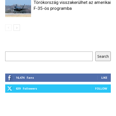
Törökország visszakerülhet az amerikai
F-35-ös programba
Keresés
Search
16,474
Fans
LIKE
639
Followers
FOLLOW