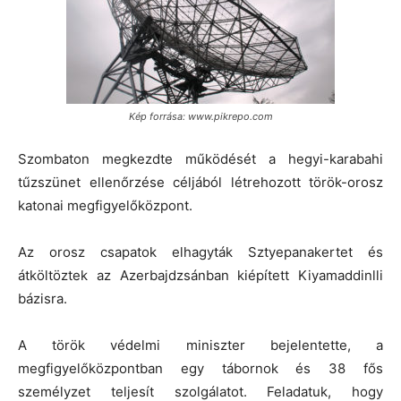
Kép forrása: www.pikrepo.com
Szombaton megkezdte működését a hegyi-karabahi
tűzszünet ellenőrzése céljából létrehozott török-orosz
katonai megfigyelőközpont.
Az orosz csapatok elhagyták Sztyepanakertet és
átköltöztek az Azerbajdzsánban kiépített Kiyamaddinlli
bázisra.
A török védelmi miniszter bejelentette, a
megfigyelőközpontban egy tábornok és 38 fős
személyzet teljesít szolgálatot. Feladatuk, hogy