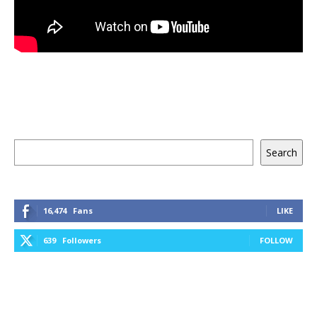
Keresés
Search
16,474
Fans
LIKE
639
Followers
FOLLOW