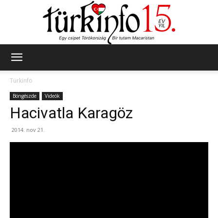
Türkinfo
Türkinfo
Böngészde
Videók
Hacivatla Karagöz
2014. nov 21.