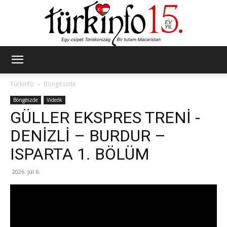
Türkinfo
Türkinfo
Böngészde
Böngészde
Videók
GÜLLER EKSPRES TRENİ -
DENİZLİ – BURDUR –
ISPARTA 1. BÖLÜM
2026. júl 6.