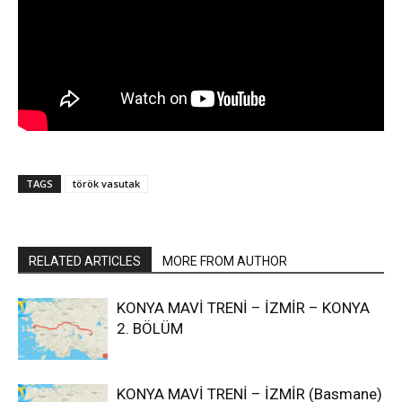
TAGS
török vasutak
RELATED ARTICLES
MORE FROM AUTHOR
KONYA MAVİ TRENİ – İZMİR – KONYA
2. BÖLÜM
KONYA MAVİ TRENİ – İZMİR (Basmane)