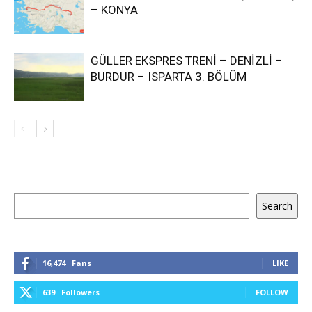
– KONYA
GÜLLER EKSPRES TRENİ – DENİZLİ –
BURDUR – ISPARTA 3. BÖLÜM
Keresés
Search
16,474
Fans
LIKE
639
Followers
FOLLOW