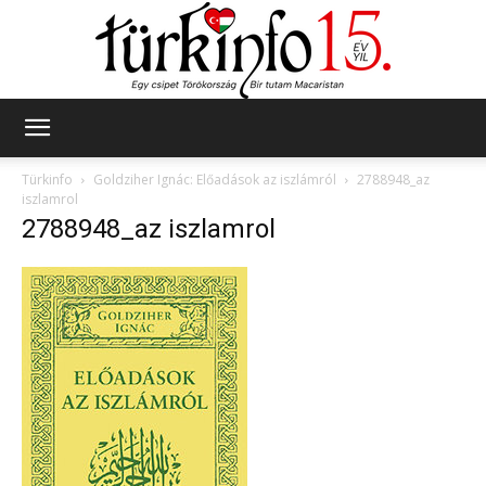
Türkinfo
Türkinfo
Goldziher Ignác: Előadások az iszlámról
2788948_az
iszlamrol
2788948_az iszlamrol