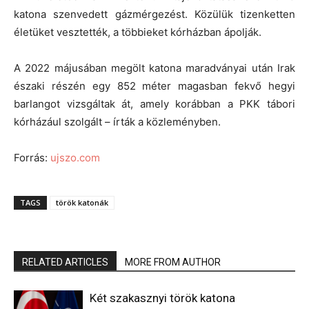
katona szenvedett gázmérgezést. Közülük tizenketten
életüket vesztették, a többieket kórházban ápolják.
A 2022 májusában megölt katona maradványai után Irak
északi részén egy 852 méter magasban fekvő hegyi
barlangot vizsgáltak át, amely korábban a PKK tábori
kórházául szolgált – írták a közleményben.
Forrás:
ujszo.com
TAGS
török katonák
RELATED ARTICLES
MORE FROM AUTHOR
Két szakasznyi török katona