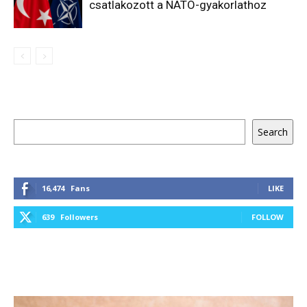
csatlakozott a NATO-gyakorlathoz
Keresés
Search
16,474
Fans
LIKE
639
Followers
FOLLOW