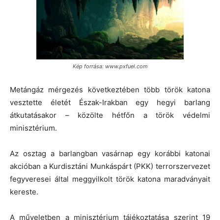
Kép forrása: www.pxfuel.com
Metángáz mérgezés következtében több török katona
vesztette életét Észak-Irakban egy hegyi barlang
átkutatásakor – közölte hétfőn a török védelmi
minisztérium.
Az osztag a barlangban vasárnap egy korábbi katonai
akcióban a Kurdisztáni Munkáspárt (PKK) terrorszervezet
fegyveresei által meggyilkolt török katona maradványait
kereste.
A műveletben a minisztérium tájékoztatása szerint 19