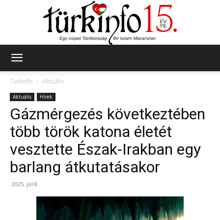
Türkinfo
Türkinfo
Aktuális
Aktuális
Hírek
Gázmérgezés következtében
több török katona életét
vesztette Észak-Irakban egy
barlang átkutatásakor
2025. júl 8.