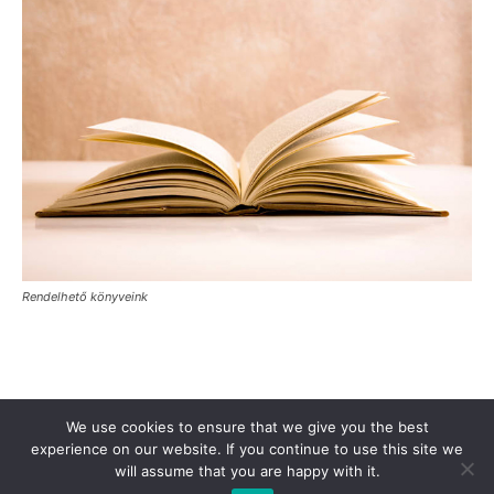
Rendelhető könyveink
Támogasd a Türkinfót!
Kiadványaink
Médiaajánlat
We use cookies to ensure that we give you the best
Impresszum
Adatkezelési Tájékoztató
ÁSZF
Alapítvány
experience on our website. If you continue to use this site we
will assume that you are happy with it.
Rólunk
Kapcsolat