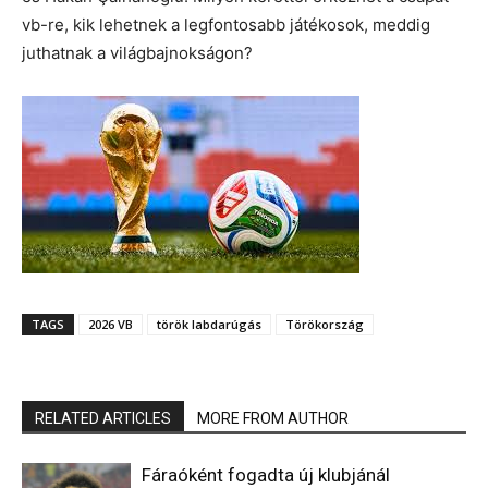
vb-re, kik lehetnek a legfontosabb játékosok, meddig
juthatnak a világbajnokságon?
TAGS
2026 VB
török labdarúgás
Törökország
RELATED ARTICLES
MORE FROM AUTHOR
Fáraóként fogadta új klubjánál