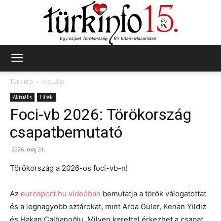
Türkinfo
Türkinfo
Aktuális
Aktuális
Hírek
Foci-vb 2026: Törökország
csapatbemutató
2026. máj 31.
Törökország a 2026-os foci-vb-n!
Az
eurosport.hu videóban
bemutatja a török válogatottat
és a legnagyobb sztárokat, mint Arda Güler, Kenan Yildiz
és Hakan Çalhanoğlu. Milyen kerettel érkezhet a csapat