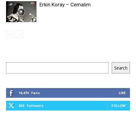
Erkin Koray – Cemalim
Keresés
Search
16,474
Fans
LIKE
639
Followers
FOLLOW