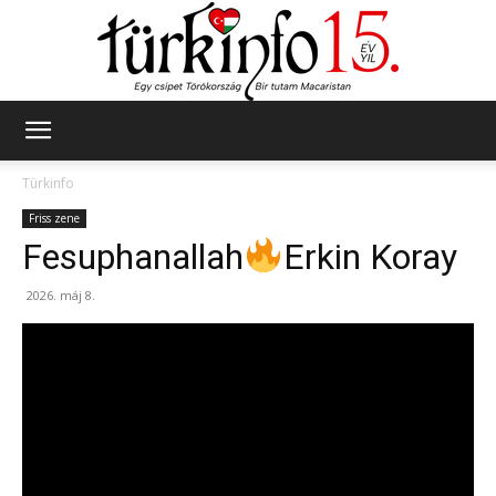
Türkinfo
Türkinfo
Friss zene
Fesuphanallah
Erkin Koray
2026. máj 8.