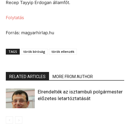
Recep Tayyip Erdogan államfőt.
Folytatás
Forrás: magyarhirlap.hu
TAGS
török bíróság
török ellenzék
RELATED ARTICLES
MORE FROM AUTHOR
Elrendelték az isztambuli polgármester
előzetes letartóztatását