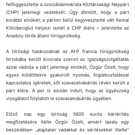
felfüggesztette a szociáldemokrata Köztársasági Néppárt
(CHP) jelenlegi vezetését. Úgy döntött, hogy a párt
korábbi elnökét, a párton belül kegyvesztetté vált Kemal
Kilicdaroglut helyezi ismét a CHP élére – jelentette az
Anadolu török állami hírügynökség.
A bírósági határozatnak az AFP francia hírügynökség
birtokába került kivonata szerint az igazságszolgáltatás
azzal vádolja a párt jelenlegi elnökét, Özgür Özelt, hogy
egyes küldöttekre gyakorolt nyomás, foglalkoztatással
kapcsolatos ígéretek, sőt szavazatvásárlás révén került a
párt élére. A per is azután indult, hogy az ügyészség
vizsgálatot folytatott le szavazatvásárlás ügyében.
Előző nap egy bíróság 5600 eurós kártérítés
megfizetésére ítélte Özgür Özelt, amiért tavaly egy
beszédében „alaptalan vádakkal és sértésekkel illette”