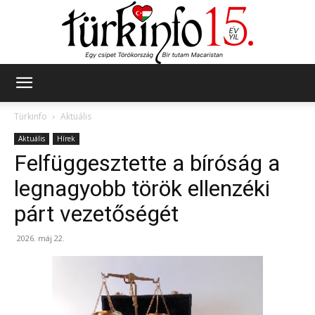
Türkinfo
Türkinfo
Aktuális
Aktuális
Hírek
Felfüggesztette a bíróság a
legnagyobb török ellenzéki
párt vezetőségét
2026. máj 22.