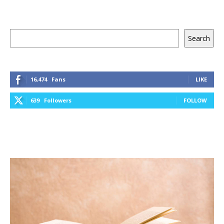
Keresés
Search
16,474
Fans
LIKE
639
Followers
FOLLOW