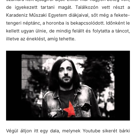
de igyekezett tartani magát. Találkozón vett részt a
Karadeniz Műszaki Egyetem diákjaival, sőt még a fekete-
tengeri néptánc, a horonba is bekapcsolódott. Időnként le
kellett ugyan ülnie, de mindig felállt és folytatta a táncot,
illetve az éneklést, amíg tehette.
Végül álljon itt egy dala, melynek Youtube sikerét bárki