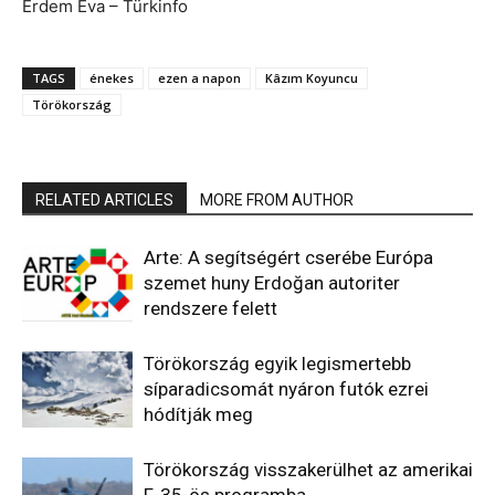
Erdem Éva – Türkinfo
TAGS
énekes
ezen a napon
Kâzım Koyuncu
Törökország
RELATED ARTICLES
MORE FROM AUTHOR
Arte: A segítségért cserébe Európa
szemet huny Erdoğan autoriter
rendszere felett
Törökország egyik legismertebb
síparadicsomát nyáron futók ezrei
hódítják meg
Törökország visszakerülhet az amerikai