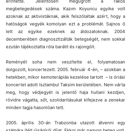
érintette. Jelentősen megugrott a rákos
megbetegedések száma. Kazım Koyuncu egyike volt
azoknak az aktivistáknak, akik felszólaltak azért, hogy a
hatóságok vegyék komolyan ezt a problémát. Sajnos ő
lett az egyike ezeknek az áldozatoknak. 2004
decemberében diagnosztizálták betegségét, nem sokkal
ezután tájékoztatta róla barátit és rajongóit.
Reményét soha nem veszítette el, folyamatosan
dolgozott, koncertezett. 2005. február 4-én, – azokban a
hetekben, mikor kemoterápiás kezelése tartott – is óriási
koncertet adott Isztambul Taksim kerületében. Nem várta
meg, hogy védjegyét is jelentő haja hullani kezdjen,
rövidre vágatta, sőt, szolidaritásukat kifejezve a zenekar
minden tagja hasonlóan tett.
2005. április 30-án Trabzonba utazott átvenni egy
számára ítélt újságírói díjat. Ekkor már nagyon beteg volt,