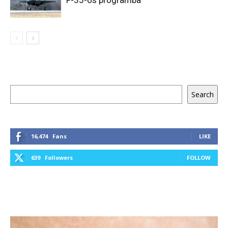
F-35-ös programba
Keresés
Search
16,474
Fans
LIKE
639
Followers
FOLLOW