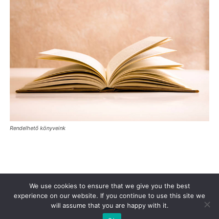
Rendelhető könyveink
Támogasd a Türkinfót!
Kiadványaink
Médiaajánlat
We use cookies to ensure that we give you the best
experience on our website. If you continue to use this site we
Impresszum
Adatkezelési Tájékoztató
ÁSZF
Alapítvány
will assume that you are happy with it.
Rólunk
Kapcsolat