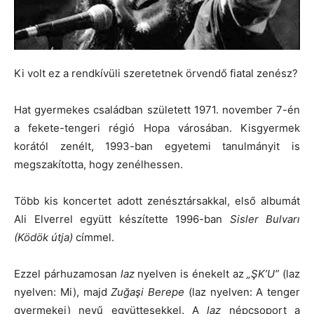
Ki volt ez a rendkívüli szeretetnek örvendő fiatal zenész?
Hat gyermekes családban született 1971. november 7-én
a fekete-tengeri régió Hopa városában. Kisgyermek
korától zenélt, 1993-ban egyetemi tanulmányit is
megszakította, hogy zenélhessen.
Több kis koncertet adott zenésztársakkal, első albumát
Ali Elverrel együtt készítette 1996-ban
Sisler Bulvarı
(Ködök útja)
címmel.
Ezzel párhuzamosan
laz
nyelven is énekelt az
„ŞK’U”
(laz
nyelven: Mi), majd
Zuğaşi Berepe
(laz nyelven: A tenger
gyermekei) nevű együttesekkel. A
laz
népcsoport a