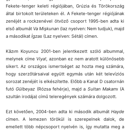
Fekete-tenger keleti régiójában, Grúzia és Törökország
által birtokolt területeken él. A Fekete-tenger régiójának
zenéjét a rockzenével ötvöző csoport 1995-ben adta ki
első albumát
Va Mişkunan
(laz nyelven: Nem tudjuk), majd
a másodikat
İgzas
(Laz nyelven: Sétál) címen.
Kâzım Koyuncu 2001-ben jelentkezett szóló albummal,
melynek címe
Viya!
, azonban ez nem aratott különösebb
sikert. Az országos ismertséget az hozta meg számára,
hogy szerzőtársaival együtt egymás után két televíziós
sorozat zenéjét is elkészítette. Előbb a Kanal D csatornán
futó
Gülbeyaz
(Rózsa fehérje), majd a
Sultan Makamı
(A
szultán irodája) című teleregények számára dolgozott.
Ezt követően, 2004-ben adta ki második albumát
Hayde
címen. A lemezen törökül is szerepelnek dalok, de
emellett több népcsoport nyelvén is, így mutatta meg a