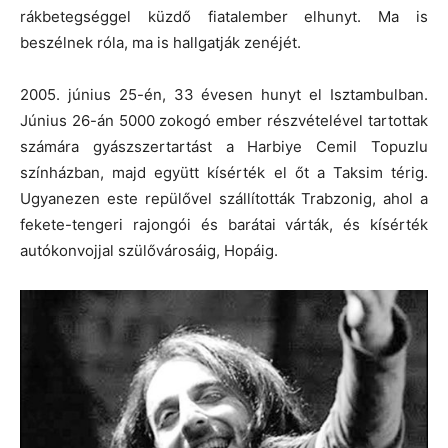
rákbetegséggel küzdő fiatalember elhunyt. Ma is
beszélnek róla, ma is hallgatják zenéjét.
2005. június 25-én, 33 évesen hunyt el Isztambulban.
Június 26-án 5000 zokogó ember részvételével tartottak
számára gyászszertartást a Harbiye Cemil Topuzlu
színházban, majd együtt kísérték el őt a Taksim térig.
Ugyanezen este repülővel szállították Trabzonig, ahol a
fekete-tengeri rajongói és barátai várták, és kísérték
autókonvojjal szülővárosáig, Hopáig.