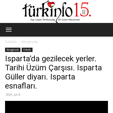
Türkinfo
Türkinfo
Böngészde
Böngészde
Videók
Isparta’da gezilecek yerler.
Tarihi Üzüm Çarşısı. Isparta
Güller diyarı. Isparta
esnafları.
2026. jún 8.