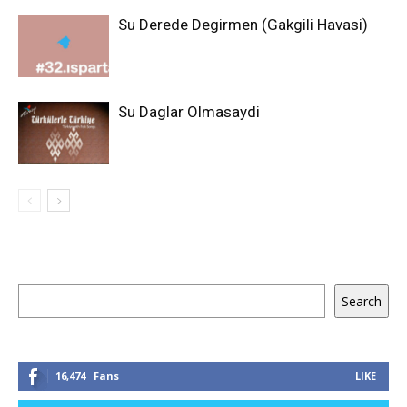
Su Derede Degirmen (Gakgili Havasi)
Su Daglar Olmasaydi
Keresés
Search
16,474
Fans
LIKE