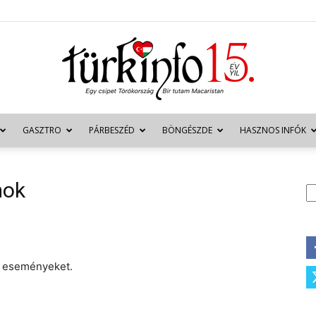
GASZTRO
PÁRBESZÉD
BÖNGÉSZDE
HASZNOS INFÓK
Türkinfo
mok
K
z eseményeket.