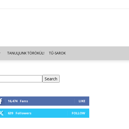
TANULJUNK TÖRÖKÜL!
TŰ-SAROK
eresés
Search
16,474
Fans
LIKE
639
Followers
FOLLOW