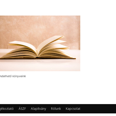
ndelhető könyveink
jékoztató
ÁSZF
Alapítvány
Rólunk
Kapcsolat