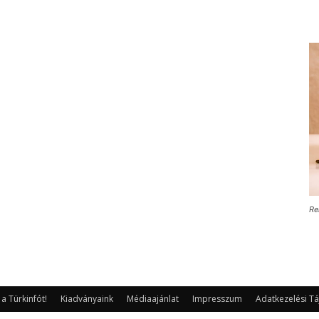
Re
 Türkinfót!
Kiadványaink
Médiaajánlat
Impresszum
Adatkezelési Tá