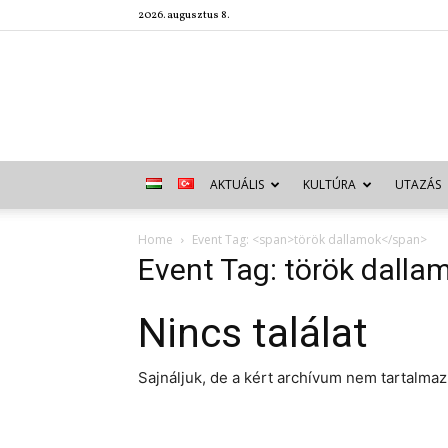
2026. augusztus 8.
AKTUÁLIS
KULTÚRA
UTAZÁS
Home
Event Tag: <span>török dallamok</span>
Event Tag:
török dalla
Nincs találat
Sajnáljuk, de a kért archívum nem tartalma