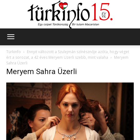
Türkinfo
Türkinfo
Ennyit változott a Szulejmán színésznője azóta, hogy véget
ért a sorozat, a 42 éves Meryem Uzerli szebb, mint valaha
Meryem
Sahra Üzerli
Meryem Sahra Üzerli