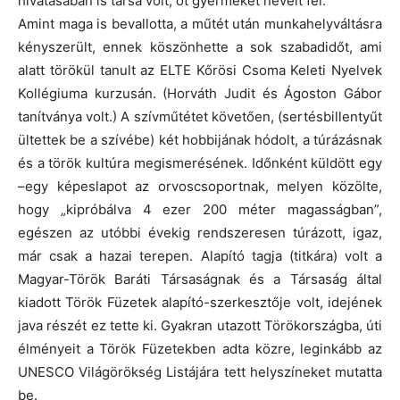
hívatásában is társa volt, öt gyermeket nevelt fel.
Amint maga is bevallotta, a műtét után munkahelyváltásra
kényszerült, ennek köszönhette a sok szabadidőt, ami
alatt törökül tanult az ELTE Kőrösi Csoma Keleti Nyelvek
Kollégiuma kurzusán. (Horváth Judit és Ágoston Gábor
tanítványa volt.) A szívműtétet követően, (sertésbillentyűt
ültettek be a szívébe) két hobbijának hódolt, a túrázásnak
és a török kultúra megismerésének. Időnként küldött egy
–egy képeslapot az orvoscsoportnak, melyen közölte,
hogy „kipróbálva 4 ezer 200 méter magasságban”,
egészen az utóbbi évekig rendszeresen túrázott, igaz,
már csak a hazai terepen. Alapító tagja (titkára) volt a
Magyar-Török Baráti Társaságnak és a Társaság által
kiadott Török Füzetek alapító-szerkesztője volt, idejének
java részét ez tette ki. Gyakran utazott Törökországba, úti
élményeit a Török Füzetekben adta közre, leginkább az
UNESCO Világörökség Listájára tett helyszíneket mutatta
be.