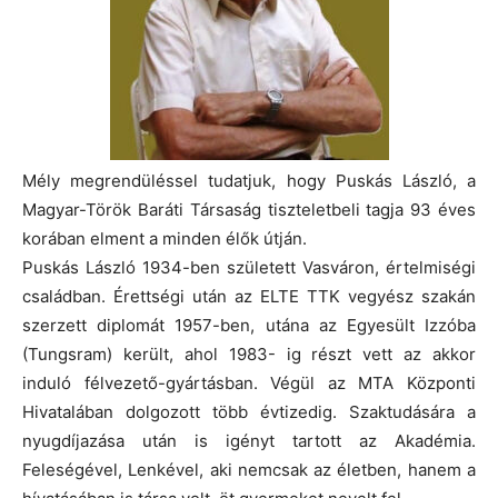
Mély megrendüléssel tudatjuk, hogy Puskás László, a
Magyar-Török Baráti Társaság tiszteletbeli tagja 93 éves
korában elment a minden élők útján.
Puskás László 1934-ben született Vasváron, értelmiségi
családban. Érettségi után az ELTE TTK vegyész szakán
szerzett diplomát 1957-ben, utána az Egyesült Izzóba
(Tungsram) került, ahol 1983- ig részt vett az akkor
induló félvezető-gyártásban. Végül az MTA Központi
Hivatalában dolgozott több évtizedig. Szaktudására a
nyugdíjazása után is igényt tartott az Akadémia.
Feleségével, Lenkével, aki nemcsak az életben, hanem a