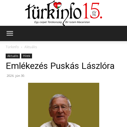
Türkinfo
Türkinfo
Aktuális
Aktuális
Hírek
Emlékezés Puskás Lászlóra
2026. jún 30.