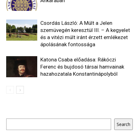
Ankarában”
Csordás László: A Múlt a Jelen
szemüvegén keresztül III. – A kegyelet
és a vitézi múlt iránt érzett emlékezet
ápolásának fontossága
Katona Csaba előadása: Rákóczi
Ferenc és bujdosó társai hamvainak
hazahozatala Konstantinápolyból
Keresés
Search