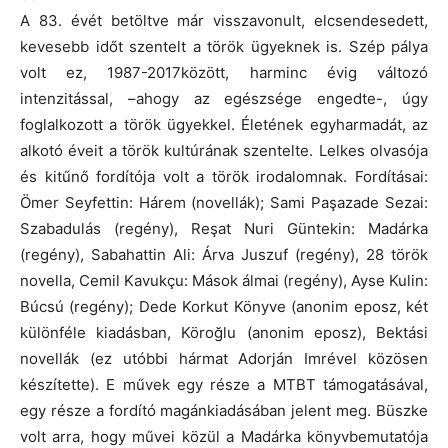
A 83. évét betöltve már visszavonult, elcsendesedett,
kevesebb időt szentelt a török ügyeknek is. Szép pálya
volt ez, 1987-2017között, harminc évig változó
intenzitással, –ahogy az egészsége engedte-, úgy
foglalkozott a török ügyekkel. Életének egyharmadát, az
alkotó éveit a török kultúrának szentelte. Lelkes olvasója
és kitűnő fordítója volt a török irodalomnak. Fordításai:
Ömer Seyfettin: Hárem (novellák); Sami Paşazade Sezai:
Szabadulás (regény), Reşat Nuri Güntekin: Madárka
(regény), Sabahattin Ali: Árva Juszuf (regény), 28 török
novella, Cemil Kavukçu: Mások álmai (regény), Ayse Kulin:
Búcsú (regény); Dede Korkut Könyve (anonim eposz, két
különféle kiadásban, Köroğlu (anonim eposz), Bektási
novellák (ez utóbbi hármat Adorján Imrével közösen
készítette). E művek egy része a MTBT támogatásával,
egy része a fordító magánkiadásában jelent meg. Büszke
volt arra, hogy művei közül a Madárka könyvbemutatója