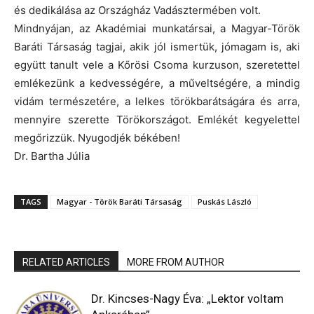
és dedikálása az Országház Vadásztermében volt.
Mindnyájan, az Akadémiai munkatársai, a Magyar-Török
Baráti Társaság tagjai, akik jól ismertük, jómagam is, aki
együtt tanult vele a Kőrösi Csoma kurzuson, szeretettel
emlékezünk a kedvességére, a műveltségére, a mindig
vidám természetére, a lelkes törökbarátságára és arra,
mennyire szerette Törökországot. Emlékét kegyelettel
megőrizzük. Nyugodjék békében!
Dr. Bartha Júlia
TAGS
Magyar - Török Baráti Társaság
Puskás László
RELATED ARTICLES
MORE FROM AUTHOR
Dr. Kincses-Nagy Éva: „Lektor voltam